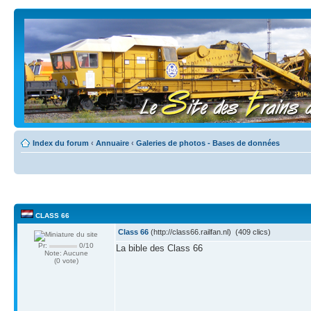
Index du forum
‹
Annuaire
‹
Galeries de photos - Bases de données
CLASS 66
Class 66
(http://class66.railfan.nl) (409 clics)
Pr:
0/10
La bible des Class 66
Note: Aucune
(0 vote)