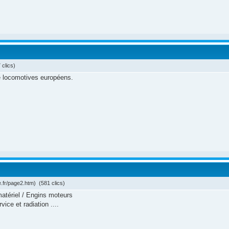
 clics)
e locomotives européens.
.fr/page2.htm) (581 clics)
tériel / Engins moteurs
ice et radiation ....