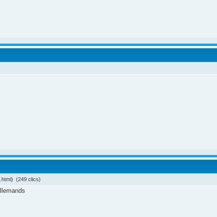
html) (249 clics)
 allemands