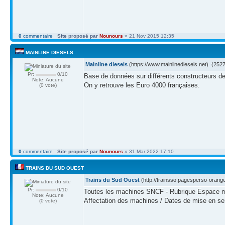
0
commentaire
Site proposé par
Nounours
» 21 Nov 2015 12:35
MAINLINE DIESELS
Mainline diesels
(https://www.mainlinediesels.net) (2527
Pr:
0/10
Base de données sur différents constructeurs d
Note: Aucune
On y retrouve les Euro 4000 françaises.
(0 vote)
0
commentaire
Site proposé par
Nounours
» 31 Mar 2022 17:10
TRAINS DU SUD OUEST
Trains du Sud Ouest
(http://trainsso.pagesperso-orange
Pr:
0/10
Toutes les machines SNCF - Rubrique Espace ma
Note: Aucune
Affectation des machines / Dates de mise en serv
(0 vote)