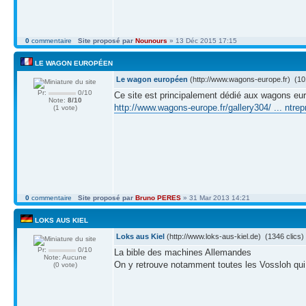
0
commentaire
Site proposé par
Nounours
» 13 Déc 2015 17:15
LE WAGON EUROPÉEN
Le wagon européen
(http://www.wagons-europe.fr) (101
Pr:
0/10
Ce site est principalement dédié aux wagons euro
Note:
8/10
http://www.wagons-europe.fr/gallery304/ ... ntrep
(1 vote)
0
commentaire
Site proposé par
Bruno PERES
» 31 Mar 2013 14:21
LOKS AUS KIEL
Loks aus Kiel
(http://www.loks-aus-kiel.de) (1346 clics)
Pr:
0/10
La bible des machines Allemandes
Note: Aucune
On y retrouve notamment toutes les Vossloh qui
(0 vote)