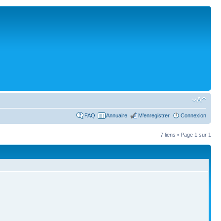
FAQ
Annuaire
M’enregistrer
Connexion
7 liens • Page
1
sur
1