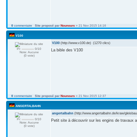
0
commentaire
Site proposé par
Nounours
» 21 Nov 2015 14:16
V100
V100
(http://www.v100.de) (1270 clics)
Pr:
0/10
La bible des V100
Note: Aucune
(0 vote)
0
commentaire
Site proposé par
Nounours
» 21 Nov 2015 12:37
ANGERTALBAHN
angertalbahn
(http://www.angertalbahn.de/kraw/gleisbau.
Pr:
0/10
Petit site à découvrir sur les engins de travaux
Note: Aucune
(0 vote)