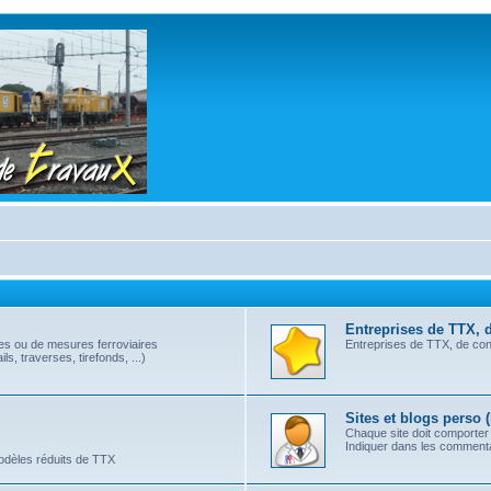
Entreprises de TTX, 
les ou de mesures ferroviaires
Entreprises de TTX, de cont
s, traverses, tirefonds, ...)
Sites et blogs perso 
Chaque site doit comporter
Indiquer dans les commentai
modèles réduits de TTX