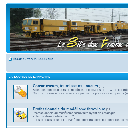
Index du forum
‹
Annuaire
CATÉGORIES DE L'ANNUAIRE
Constructeurs, fournisseurs, loueurs
(70)
Sites des constructeurs de matériels et outillages de TTX, de contrô
Sites de fournisseurs en matières premières pour ces entreprises (rail
Professionnels du modélisme ferroviaire
(11)
Professionnels du modélisme ferroviaire ayant en catalogue :
- des modèles réduits de TTX
- des produits pouvant servir à nos constructions personnelles de 