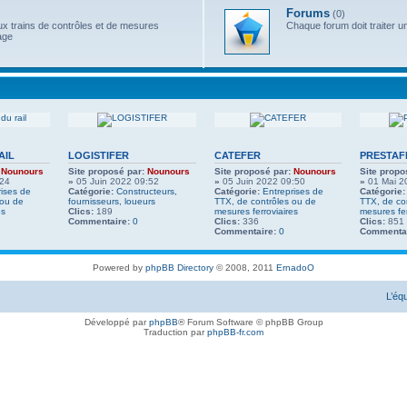
Forums
(0)
x trains de contrôles et de mesures
Chaque forum doit traiter u
age
AIL
LOGISTIFER
CATEFER
PRESTAF
Nounours
Site proposé par:
Nounours
Site proposé par:
Nounours
Site propo
:24
»
05 Juin 2022 09:52
»
05 Juin 2022 09:50
»
01 Mai 2
rises de
Catégorie:
Constructeurs,
Catégorie:
Entreprises de
Catégorie:
 ou de
fournisseurs, loueurs
TTX, de contrôles ou de
TTX, de co
es
Clics:
189
mesures ferroviaires
mesures fer
Commentaire:
0
Clics:
336
Clics:
851
Commentaire:
0
Commentai
Powered by
phpBB Directory
© 2008, 2011
ErnadoO
L’éq
Développé par
phpBB
® Forum Software © phpBB Group
Traduction par
phpBB-fr.com