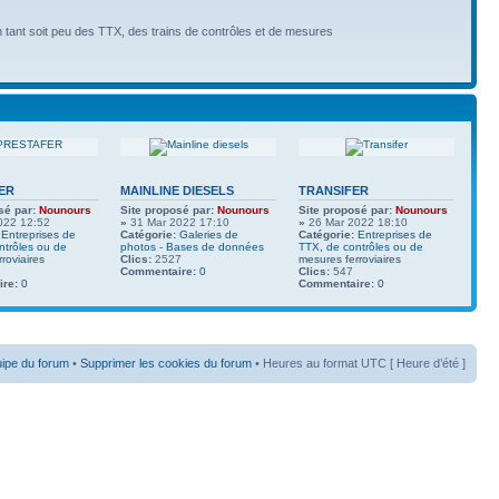
n tant soit peu des TTX, des trains de contrôles et de mesures
ER
MAINLINE DIESELS
TRANSIFER
sé par:
Nounours
Site proposé par:
Nounours
Site proposé par:
Nounours
022 12:52
»
31 Mar 2022 17:10
»
26 Mar 2022 18:10
Entreprises de
Catégorie:
Galeries de
Catégorie:
Entreprises de
ntrôles ou de
photos - Bases de données
TTX, de contrôles ou de
roviaires
Clics:
2527
mesures ferroviaires
Commentaire:
0
Clics:
547
re:
0
Commentaire:
0
uipe du forum
•
Supprimer les cookies du forum
• Heures au format UTC [ Heure d’été ]