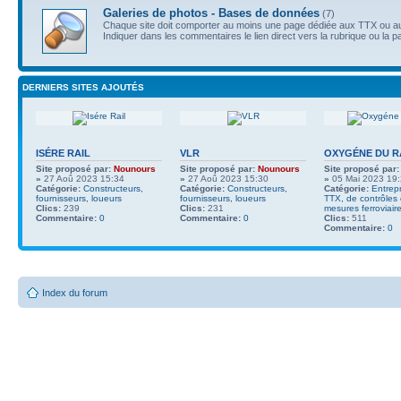
Galeries de photos - Bases de données
(7)
Chaque site doit comporter au moins une page dédiée aux TTX ou au
Indiquer dans les commentaires le lien direct vers la rubrique ou la p
DERNIERS SITES AJOUTÉS
ISÉRE RAIL
VLR
OXYGÉNE DU R
Site proposé par:
Nounours
Site proposé par:
Nounours
Site proposé par:
»
27 Aoû 2023 15:34
»
27 Aoû 2023 15:30
»
05 Mai 2023 19
Catégorie:
Constructeurs,
Catégorie:
Constructeurs,
Catégorie:
Entrep
fournisseurs, loueurs
fournisseurs, loueurs
TTX, de contrôles
Clics:
239
Clics:
231
mesures ferroviair
Commentaire:
0
Commentaire:
0
Clics:
511
Commentaire:
0
Index du forum