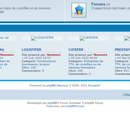
Forums
(0)
x trains de contrôles et de mesures
Chaque forum doit traiter u
age
AIL
LOGISTIFER
CATEFER
PRESTAF
Nounours
Site proposé par:
Nounours
Site proposé par:
Nounours
Site propo
:24
»
05 Juin 2022 09:52
»
05 Juin 2022 09:50
»
01 Mai 2
rises de
Catégorie:
Constructeurs,
Catégorie:
Entreprises de
Catégorie:
 ou de
fournisseurs, loueurs
TTX, de contrôles ou de
TTX, de co
es
Clics:
189
mesures ferroviaires
mesures fer
Commentaire:
0
Clics:
336
Clics:
851
Commentaire:
0
Commentai
Powered by
phpBB Directory
© 2008, 2011
ErnadoO
L’éq
Développé par
phpBB
® Forum Software © phpBB Group
Traduction par
phpBB-fr.com