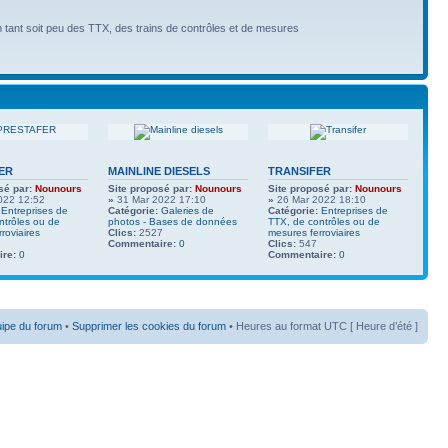
n tant soit peu des TTX, des trains de contrôles et de mesures
ER
MAINLINE DIESELS
TRANSIFER
sé par:
Nounours
Site proposé par:
Nounours
Site proposé par:
Nounours
022 12:52
»
31 Mar 2022 17:10
»
26 Mar 2022 18:10
Entreprises de
Catégorie:
Galeries de
Catégorie:
Entreprises de
ntrôles ou de
photos - Bases de données
TTX, de contrôles ou de
roviaires
Clics:
2527
mesures ferroviaires
Commentaire:
0
Clics:
547
re:
0
Commentaire:
0
uipe du forum
•
Supprimer les cookies du forum
• Heures au format UTC [ Heure d’été ]