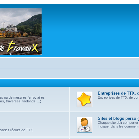
Entreprises de TTX, 
les ou de mesures ferroviaires
Entreprises de TTX, de cont
s, traverses, tirefonds, ...)
Sites et blogs perso 
Chaque site doit comporter
Indiquer dans les commentai
modèles réduits de TTX