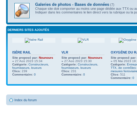
Galeries de photos - Bases de données
(7)
Chaque site doit comporter au moins une page dédiée aux TTX ou au
Indiquer dans les commentaires le lien direct vers la rubrique ou la p
DERNIERS SITES AJOUTÉS
ISÉRE RAIL
VLR
OXYGÉNE DU R
Site proposé par:
Nounours
Site proposé par:
Nounours
Site proposé par:
»
27 Aoû 2023 15:34
»
27 Aoû 2023 15:30
»
05 Mai 2023 19
Catégorie:
Constructeurs,
Catégorie:
Constructeurs,
Catégorie:
Entrep
fournisseurs, loueurs
fournisseurs, loueurs
TTX, de contrôles
Clics:
239
Clics:
231
mesures ferroviair
Commentaire:
0
Commentaire:
0
Clics:
511
Commentaire:
0
Index du forum