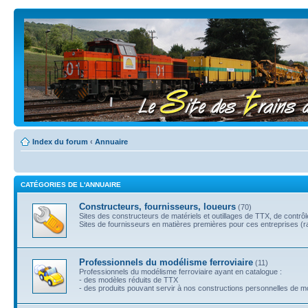
Index du forum
‹
Annuaire
CATÉGORIES DE L'ANNUAIRE
Constructeurs, fournisseurs, loueurs
(70)
Sites des constructeurs de matériels et outillages de TTX, de contrô
Sites de fournisseurs en matières premières pour ces entreprises (rail
Professionnels du modélisme ferroviaire
(11)
Professionnels du modélisme ferroviaire ayant en catalogue :
- des modèles réduits de TTX
- des produits pouvant servir à nos constructions personnelles de 