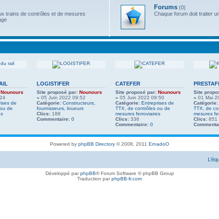
Forums
(0)
x trains de contrôles et de mesures
Chaque forum doit traiter u
age
AIL
LOGISTIFER
CATEFER
PRESTAF
Nounours
Site proposé par:
Nounours
Site proposé par:
Nounours
Site propo
:24
»
05 Juin 2022 09:52
»
05 Juin 2022 09:50
»
01 Mai 2
rises de
Catégorie:
Constructeurs,
Catégorie:
Entreprises de
Catégorie:
 ou de
fournisseurs, loueurs
TTX, de contrôles ou de
TTX, de co
es
Clics:
188
mesures ferroviaires
mesures fer
Commentaire:
0
Clics:
336
Clics:
851
Commentaire:
0
Commentai
Powered by
phpBB Directory
© 2008, 2011
ErnadoO
L’éq
Développé par
phpBB
® Forum Software © phpBB Group
Traduction par
phpBB-fr.com