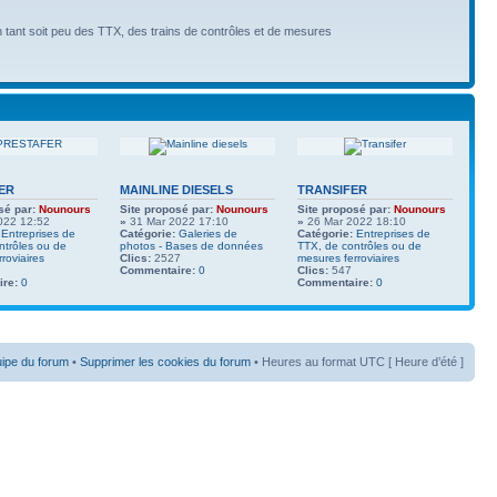
n tant soit peu des TTX, des trains de contrôles et de mesures
ER
MAINLINE DIESELS
TRANSIFER
sé par:
Nounours
Site proposé par:
Nounours
Site proposé par:
Nounours
022 12:52
»
31 Mar 2022 17:10
»
26 Mar 2022 18:10
Entreprises de
Catégorie:
Galeries de
Catégorie:
Entreprises de
ntrôles ou de
photos - Bases de données
TTX, de contrôles ou de
roviaires
Clics:
2527
mesures ferroviaires
Commentaire:
0
Clics:
547
re:
0
Commentaire:
0
uipe du forum
•
Supprimer les cookies du forum
• Heures au format UTC [ Heure d’été ]