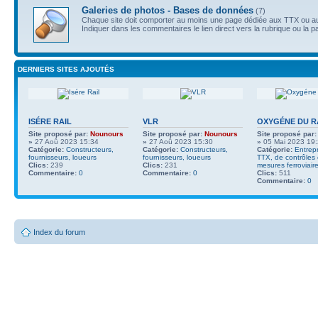
Galeries de photos - Bases de données
(7)
Chaque site doit comporter au moins une page dédiée aux TTX ou au
Indiquer dans les commentaires le lien direct vers la rubrique ou la p
DERNIERS SITES AJOUTÉS
ISÉRE RAIL
VLR
OXYGÉNE DU R
Site proposé par:
Nounours
Site proposé par:
Nounours
Site proposé par:
»
27 Aoû 2023 15:34
»
27 Aoû 2023 15:30
»
05 Mai 2023 19
Catégorie:
Constructeurs,
Catégorie:
Constructeurs,
Catégorie:
Entrep
fournisseurs, loueurs
fournisseurs, loueurs
TTX, de contrôles
Clics:
239
Clics:
231
mesures ferroviair
Commentaire:
0
Commentaire:
0
Clics:
511
Commentaire:
0
Index du forum