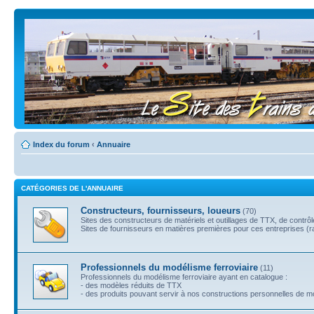
Index du forum
‹
Annuaire
CATÉGORIES DE L'ANNUAIRE
Constructeurs, fournisseurs, loueurs
(70)
Sites des constructeurs de matériels et outillages de TTX, de contrô
Sites de fournisseurs en matières premières pour ces entreprises (rail
Professionnels du modélisme ferroviaire
(11)
Professionnels du modélisme ferroviaire ayant en catalogue :
- des modèles réduits de TTX
- des produits pouvant servir à nos constructions personnelles de 