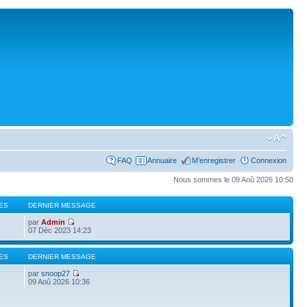
FAQ
Annuaire
M’enregistrer
Connexion
Nous sommes le 09 Aoû 2026 10:50
ES
DERNIER MESSAGE
par
Admin
07 Déc 2023 14:23
ES
DERNIER MESSAGE
par
snoop27
6
09 Aoû 2026 10:36