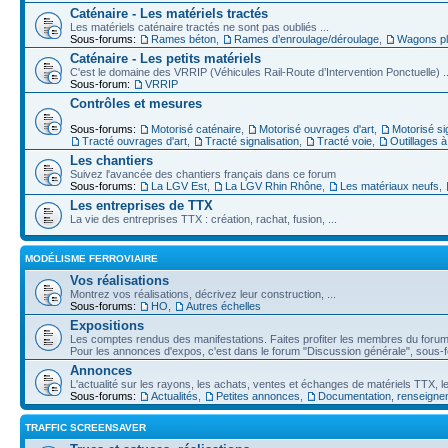
Caténaire - Les matériels tractés
Les matériels caténaire tractés ne sont pas oubliés ...
Sous-forums:
Rames béton
,
Rames d’enroulage/déroulage
,
Wagons pl
Caténaire - Les petits matériels
C'est le domaine des VRRIP (Véhicules Rail-Route d’Intervention Ponctuelle) ..
Sous-forum:
VRRIP
Contrôles et mesures
Sous-forums:
Motorisé caténaire
,
Motorisé ouvrages d'art
,
Motorisé si
Tracté ouvrages d'art
,
Tracté signalisation
,
Tracté voie
,
Outillages 
Les chantiers
Suivez l'avancée des chantiers français dans ce forum
Sous-forums:
La LGV Est
,
La LGV Rhin Rhône
,
Les matériaux neufs
,
Les entreprises de TTX
La vie des entreprises TTX : création, rachat, fusion, ...
MODÉLISME FERROVIAIRE
Vos réalisations
Montrez vos réalisations, décrivez leur construction, ...
Sous-forums:
HO
,
Autres échelles
Expositions
Les comptes rendus des manifestations. Faites profiter les membres du forum 
Pour les annonces d'expos, c'est dans le forum "Discussion générale", sous
Annonces
L'actualité sur les rayons, les achats, ventes et échanges de matériels TTX
Sous-forums:
Actualités
,
Petites annonces
,
Documentation, renseigne
TRAFFIC SCREENSAVER