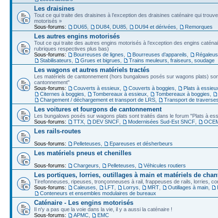
Les draisines
Tout ce qui traite des draisines à l’exception des draisines caténaire qui trou
motorisés »
Sous-forums:
DU65
,
DU84, DU85
,
DU94 et dérivées
,
Remorques
Les autres engins motorisés
Tout ce qui traite des autres engins motorisés à l’exception des engins caténa
rubriques respectives plus bas)
Sous-forums:
Bourreuses de lignes
,
Bourreuses d’appareils
,
Régaleu
Stabilisateurs
,
Grues et bigrues
,
Trains meuleurs, fraiseurs, soudage
Les wagons et autres matériels tractés
Les matériels de cantonnement (hors bungalows posés sur wagons plats) sont 
cantonnement"
Sous-forums:
Couverts à essieux
,
Couverts à boggies
,
Plats à essieu
Citernes à boggies
,
Tombereaux à essieux
,
Tombereaux à boggies
,
Chargement / déchargement et transport de LRS
,
Transport de traverse
Les voitures et fourgons de cantonnement
Les bungalows posés sur wagons plats sont traités dans le forum "Plats à ess
Sous-forums:
TTX
,
DEV SNCF
,
Modernisées Sud-Est SNCF
,
OCE
Les rails-routes
Sous-forums:
Pelleteuses
,
Epareuses et désherbeurs
Les matériels pneus et chenilles
Sous-forums:
Chargeurs
,
Pelleteuses
,
Véhicules routiers
Les portiques, lorries, outillages à main et matériels de chan
Tirefonneuses, ripeuses, tronçonneuses à rail, frappeuses de rails, lorries, con
Sous-forums:
Caleuses
,
LFT
,
Lorrys
,
MRT
,
Outillages à main
,
Conteneurs et ensembles modulaires de bureaux
Caténaire - Les engins motorisés
Il n'y a pas que la voie dans la vie, il y a aussi la caténaire !
Sous-forums:
APMC
,
EMC