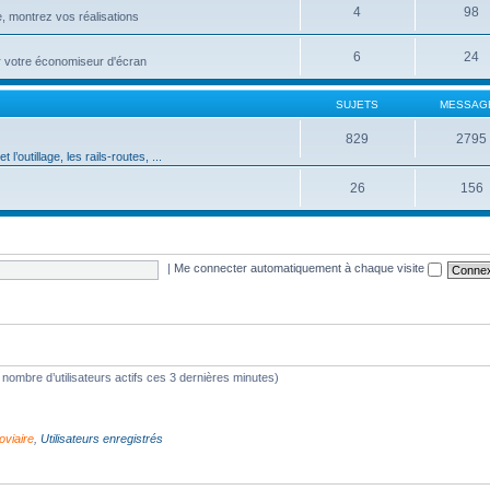
4
98
e, montrez vos réalisations
6
24
ur votre économiseur d'écran
SUJETS
MESSAG
829
2795
t l’outillage, les rails-routes, ...
26
156
|
Me connecter automatiquement à chaque visite
 le nombre d’utilisateurs actifs ces 3 dernières minutes)
oviaire
,
Utilisateurs enregistrés