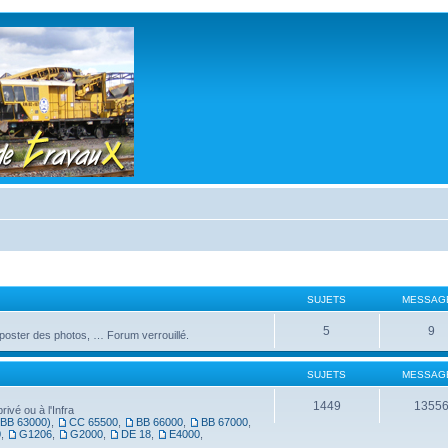
SUJETS
MESSAG
5
9
, poster des photos, … Forum verrouillé.
SUJETS
MESSAG
1449
1355
ivé ou à l'Infra
(BB 63000)
,
CC 65500
,
BB 66000
,
BB 67000
,
0
,
G1206
,
G2000
,
DE 18
,
E4000
,