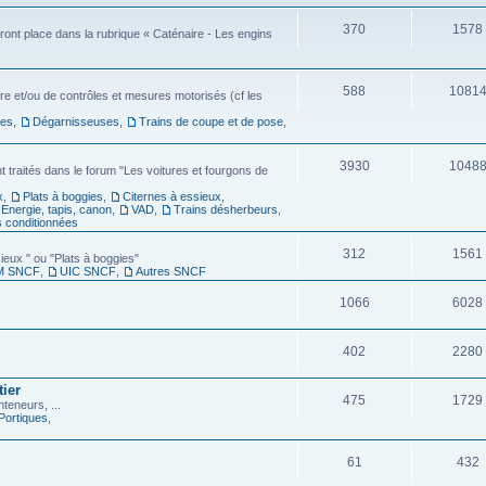
370
1578
veront place dans la rubrique « Caténaire - Les engins
588
1081
ire et/ou de contrôles et mesures motorisés (cf les
ses
,
Dégarnisseuses
,
Trains de coupe et de pose
,
3930
1048
traités dans le forum "Les voitures et fourgons de
x
,
Plats à boggies
,
Citernes à essieux
,
Energie, tapis, canon
,
VAD
,
Trains désherbeurs
,
s conditionnées
312
1561
ieux " ou "Plats à boggies"
M SNCF
,
UIC SNCF
,
Autres SNCF
1066
6028
402
2280
tier
475
1729
teneurs, ...
Portiques
,
61
432