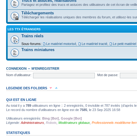
Trucs et astuces, réalisations
Partagez et profitez des trucs et astuces des utilisateurs de cet écran de veill
Téléchargements
Télécharger les réalisations uniques des membres du forum, et utilisez-les s
LES TTX ÉTRANGERS
Trains réels
Sous-forums:
Le matériel motorisé
,
Le matériel tracté
,
Le petit matériel e
Trains miniatures
CONNEXION
•
M’ENREGISTRER
Nom d’utilisateur:
Mot de passe:
LEGENDE DES FOLDERS
Forum lu
Forum fermé, lu
Forum avec sous-forum lu
QUI EST EN LIGNE
Au total il y a
789
utilisateurs en ligne :: 2 enregistrés, 0 invisible et 787 invités (d’après
Forum non lu
Forum fermé, non lu
Forum avec sous-forum non lu
Le record du nombre d’utilisateurs en ligne est de
7585
, le 23 Sep 2025 16:58
Utilisateurs enregistrés:
Bing [Bot]
,
Google [Bot]
Forum lien
Sous-forum lu
Sous-forum non lu
Légende:
Administrateurs
,
Robots
,
Modérateurs globaux
,
Professionnels modélisme ferr
STATISTIQUES