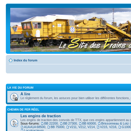
Index du forum
LA VIE DU FORUM
A lire
Le règlement du forum, les astuces pour bien utiliser les différentes fonctions
CHEMIN DE FER RÉEL
Les engins de traction
Les engins de traction des convois de TTX, que ces engins appartiennent au pr
Sous-forums:
BB 22200
,
BB 27300
,
BB 60000
,
Brissonneau & Lotz 
A1A A1A 68500
,
BB 75000
,
V211, V212, V214
,
V215, V216
,
G100
Locotracteurs