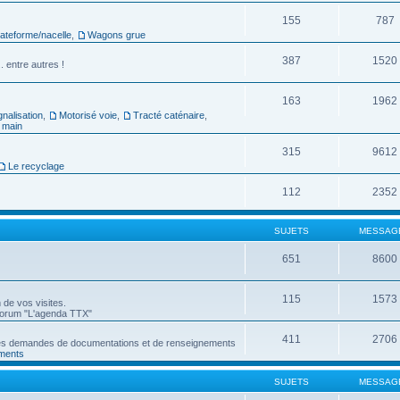
155
787
ateforme/nacelle
,
Wagons grue
387
1520
. entre autres !
163
1962
gnalisation
,
Motorisé voie
,
Tracté caténaire
,
à main
315
9612
Le recyclage
112
2352
SUJETS
MESSAG
651
8600
115
1573
de vos visites.
-forum "L'agenda TTX"
411
2706
, les demandes de documentations et de renseignements
ments
SUJETS
MESSAG