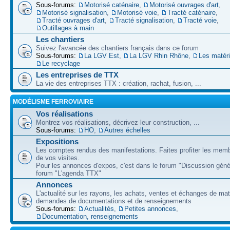
Sous-forums:
Motorisé caténaire
,
Motorisé ouvrages d'art
,
Motorisé signalisation
,
Motorisé voie
,
Tracté caténaire
,
Tracté ouvrages d'art
,
Tracté signalisation
,
Tracté voie
,
Outillages à main
Les chantiers
Suivez l'avancée des chantiers français dans ce forum
Sous-forums:
La LGV Est
,
La LGV Rhin Rhône
,
Les matér
Le recyclage
Les entreprises de TTX
La vie des entreprises TTX : création, rachat, fusion, ...
MODÉLISME FERROVIAIRE
Vos réalisations
Montrez vos réalisations, décrivez leur construction, ...
Sous-forums:
HO
,
Autres échelles
Expositions
Les comptes rendus des manifestations. Faites profiter les mem
de vos visites.
Pour les annonces d'expos, c'est dans le forum "Discussion géné
forum "L'agenda TTX"
Annonces
L'actualité sur les rayons, les achats, ventes et échanges de mat
demandes de documentations et de renseignements
Sous-forums:
Actualités
,
Petites annonces
,
Documentation, renseignements