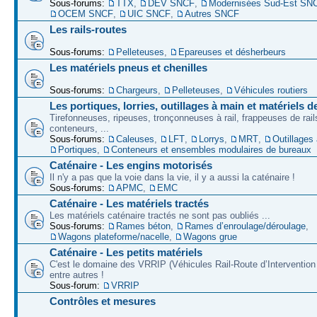
Sous-forums:
TTX
,
DEV SNCF
,
Modernisées Sud-Est SN
OCEM SNCF
,
UIC SNCF
,
Autres SNCF
Les rails-routes
Sous-forums:
Pelleteuses
,
Epareuses et désherbeurs
Les matériels pneus et chenilles
Sous-forums:
Chargeurs
,
Pelleteuses
,
Véhicules routiers
Les portiques, lorries, outillages à main et matériels d
Tirefonneuses, ripeuses, tronçonneuses à rail, frappeuses de rails
conteneurs, ...
Sous-forums:
Caleuses
,
LFT
,
Lorrys
,
MRT
,
Outillages
Portiques
,
Conteneurs et ensembles modulaires de bureaux
Caténaire - Les engins motorisés
Il n'y a pas que la voie dans la vie, il y a aussi la caténaire !
Sous-forums:
APMC
,
EMC
Caténaire - Les matériels tractés
Les matériels caténaire tractés ne sont pas oubliés ...
Sous-forums:
Rames béton
,
Rames d’enroulage/déroulage
,
Wagons plateforme/nacelle
,
Wagons grue
Caténaire - Les petits matériels
C'est le domaine des VRRIP (Véhicules Rail-Route d’Intervention 
entre autres !
Sous-forum:
VRRIP
Contrôles et mesures