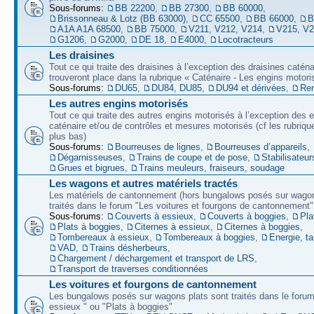
Sous-forums:
BB 22200
,
BB 27300
,
BB 60000
,
Brissonneau & Lotz (BB 63000)
,
CC 65500
,
BB 66000
,
B
A1A A1A 68500
,
BB 75000
,
V211, V212, V214
,
V215, V
G1206
,
G2000
,
DE 18
,
E4000
,
Locotracteurs
Les draisines
Tout ce qui traite des draisines à l’exception des draisines caténa
trouveront place dans la rubrique « Caténaire - Les engins motori
Sous-forums:
DU65
,
DU84, DU85
,
DU94 et dérivées
,
Re
Les autres engins motorisés
Tout ce qui traite des autres engins motorisés à l’exception des 
caténaire et/ou de contrôles et mesures motorisés (cf les rubriqu
plus bas)
Sous-forums:
Bourreuses de lignes
,
Bourreuses d’appareils
,
Dégarnisseuses
,
Trains de coupe et de pose
,
Stabilisateur
Grues et bigrues
,
Trains meuleurs, fraiseurs, soudage
Les wagons et autres matériels tractés
Les matériels de cantonnement (hors bungalows posés sur wagon
traités dans le forum "Les voitures et fourgons de cantonnement"
Sous-forums:
Couverts à essieux
,
Couverts à boggies
,
Pla
Plats à boggies
,
Citernes à essieux
,
Citernes à boggies
,
Tombereaux à essieux
,
Tombereaux à boggies
,
Energie, t
VAD
,
Trains désherbeurs
,
Chargement / déchargement et transport de LRS
,
Transport de traverses conditionnées
Les voitures et fourgons de cantonnement
Les bungalows posés sur wagons plats sont traités dans le forum
essieux " ou "Plats à boggies"