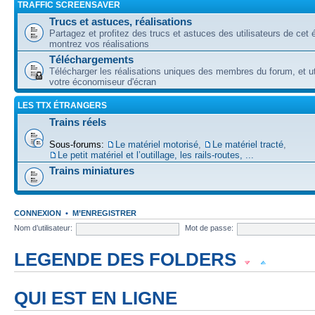
TRAFFIC SCREENSAVER
Trucs et astuces, réalisations
Partagez et profitez des trucs et astuces des utilisateurs de cet é
montrez vos réalisations
Téléchargements
Télécharger les réalisations uniques des membres du forum, et uti
votre économiseur d'écran
LES TTX ÉTRANGERS
Trains réels
Sous-forums:
Le matériel motorisé
,
Le matériel tracté
,
Le petit matériel et l’outillage, les rails-routes, ...
Trains miniatures
CONNEXION
•
M’ENREGISTRER
Nom d’utilisateur:
Mot de passe:
LEGENDE DES FOLDERS
Forum lu
Forum fermé, lu
Forum avec sous-forum lu
QUI EST EN LIGNE
Forum non lu
Forum fermé, non lu
Forum avec sous-forum non lu