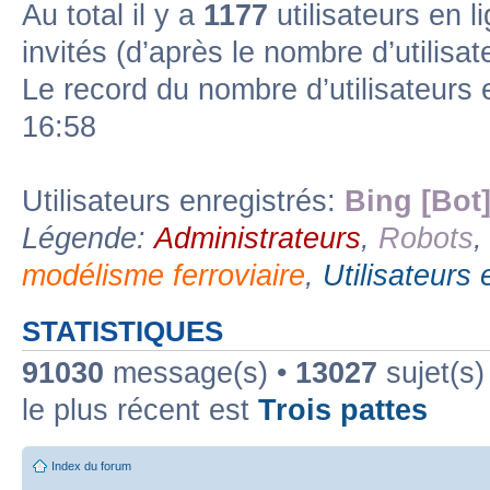
Au total il y a
1177
utilisateurs en li
invités (d’après le nombre d’utilisa
Forum lien
Sous-forum lu
Sous-forum non lu
Le record du nombre d’utilisateurs 
16:58
Utilisateurs enregistrés:
Bing [Bot
Légende:
Administrateurs
,
Robots
modélisme ferroviaire
,
Utilisateurs 
STATISTIQUES
91030
message(s) •
13027
sujet(s)
le plus récent est
Trois pattes
Index du forum