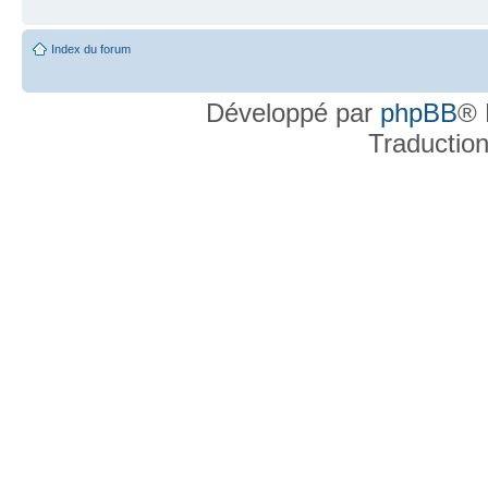
Index du forum
Développé par
phpBB
® 
Traductio