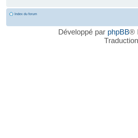
Index du forum
Développé par
phpBB
® 
Traductio