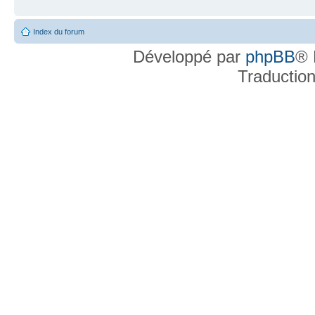
Index du forum
Développé par
phpBB
® 
Traductio