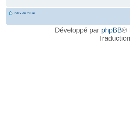
Index du forum
Développé par
phpBB
® 
Traductio