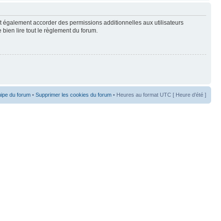
t également accorder des permissions additionnelles aux utilisateurs
 bien lire tout le règlement du forum.
uipe du forum
•
Supprimer les cookies du forum
• Heures au format UTC [ Heure d’été ]