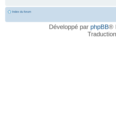
Index du forum
Développé par
phpBB
® 
Traductio