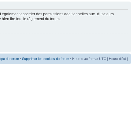
t également accorder des permissions additionnelles aux utilisateurs
 bien lire tout le règlement du forum.
uipe du forum
•
Supprimer les cookies du forum
• Heures au format UTC [ Heure d’été ]