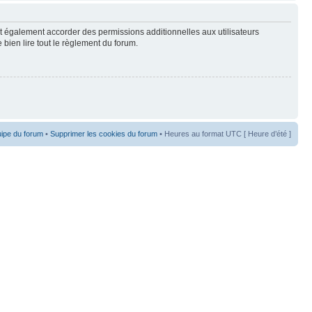
t également accorder des permissions additionnelles aux utilisateurs
 bien lire tout le règlement du forum.
uipe du forum
•
Supprimer les cookies du forum
• Heures au format UTC [ Heure d’été ]