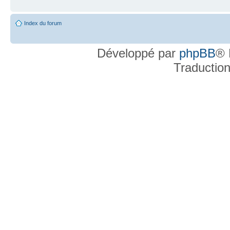
Index du forum
Développé par
phpBB
® 
Traductio