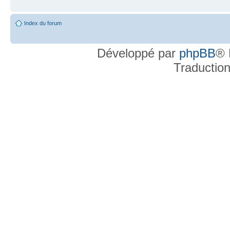
Index du forum
Développé par
phpBB
® 
Traductio