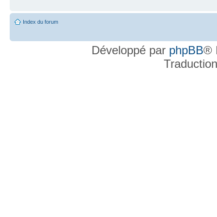
Index du forum
Développé par
phpBB
® 
Traductio