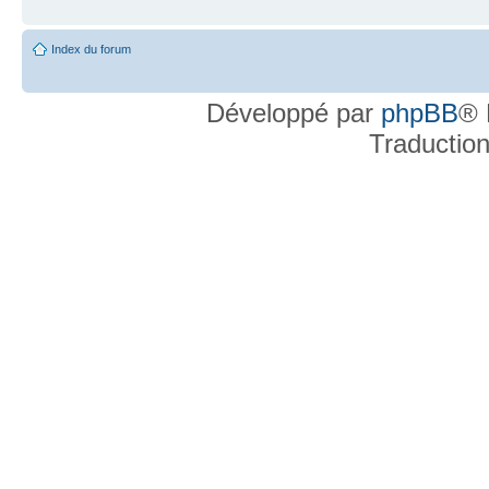
Index du forum
Développé par
phpBB
® 
Traductio