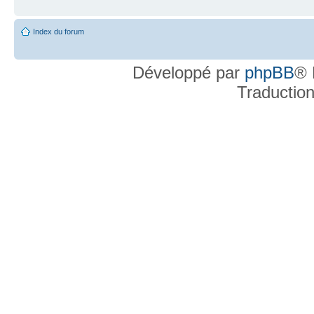
Index du forum
Développé par
phpBB
® 
Traductio