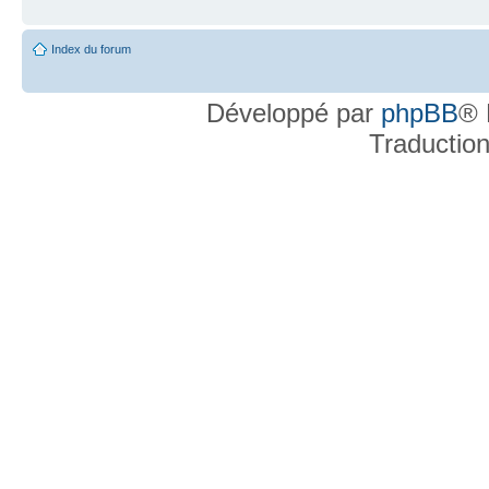
Index du forum
Développé par
phpBB
® 
Traductio