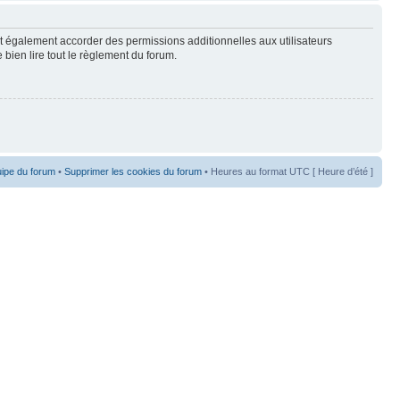
t également accorder des permissions additionnelles aux utilisateurs
 bien lire tout le règlement du forum.
uipe du forum
•
Supprimer les cookies du forum
• Heures au format UTC [ Heure d’été ]