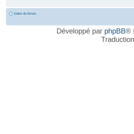
Index du forum
Développé par
phpBB
® 
Traductio