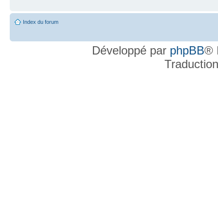
Index du forum
Développé par
phpBB
® 
Traductio