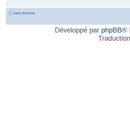
Index du forum
Développé par
phpBB
® 
Traductio