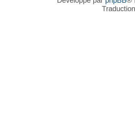
Développé par
phpBB
® 
Traductio