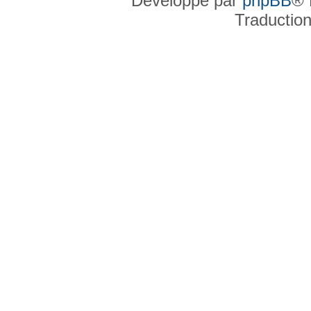
Développé par
phpBB
® 
Traductio