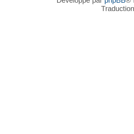
Développé par
phpBB
® 
Traductio