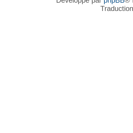
Développé par
phpBB
® 
Traductio