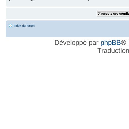
Index du forum
Développé par
phpBB
® 
Traductio