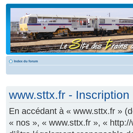
Index du forum
www.sttx.fr - Inscription
En accédant à « www.sttx.fr » (dé
« nos », « www.sttx.fr », « http: