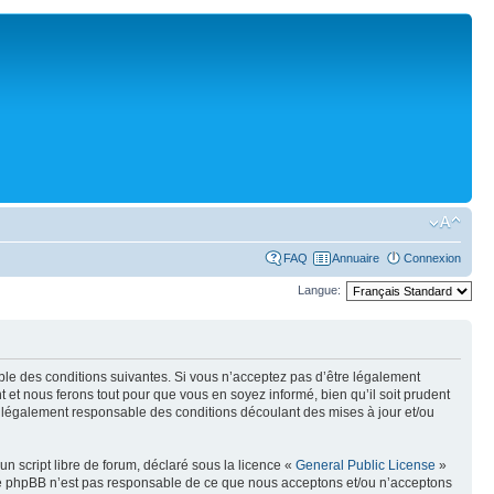
FAQ
Annuaire
Connexion
Langue:
sable des conditions suivantes. Si vous n’acceptez pas d’être légalement
 et nous ferons tout pour que vous en soyez informé, bien qu’il soit prudent
re légalement responsable des conditions découlant des mises à jour et/ou
n script libre de forum, déclaré sous la licence «
General Public License
»
oupe phpBB n’est pas responsable de ce que nous acceptons et/ou n’acceptons