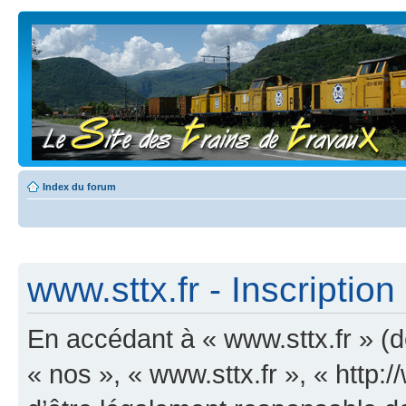
Index du forum
www.sttx.fr - Inscription
En accédant à « www.sttx.fr » (dé
« nos », « www.sttx.fr », « http: