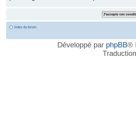
Index du forum
Développé par
phpBB
® 
Traductio