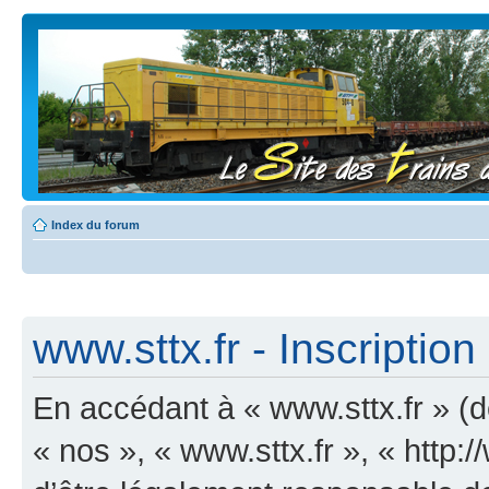
Index du forum
www.sttx.fr - Inscription
En accédant à « www.sttx.fr » (dé
« nos », « www.sttx.fr », « http: