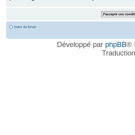
Index du forum
Développé par
phpBB
® 
Traductio