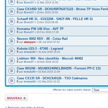
par
Bruno37
» 11 Mar 2014 11:50
Case CX145D SR - DCH145R7NJI71122 - Brisse TP Voies Ferr
par
Bruno37
» 19 Avr 2019 15:50
Schaeff HR 31 - 033/2208 - SNCF-RN - PELLE HR 31
par
Bruno37
» 13 Avr 2015 06:48
Komatsu PW 148 Xlsx - AVF TP
par
Bruno37
» 03 Fév 2019 17:28
Neuson 8002 RDV - 88 - Colas Rail
par
alainpyro
» 08 Juil 2010 07:52
Kubota U15-3 - 47340 - Legrand
par
ttxdudu90
» 31 Aoû 2018 16:43
Liebherr 904 - Non identifiée - Meccoli 48402
par
Bruno37
» 16 Aoû 2018 16:02
Case WX240 - NSUWX240NCLB04295 - Fornoni PP-C 131
par
ttxdudu90
» 02 Aoû 2018 21:04
Case CX135 SR - DCH13U0126 - TSO Caténaires
par
ttxdudu90
» 01 Mai 2010 10:33
Afficher les sujets postés depuis:
Écrire un nouveau
sujet
Retourner vers Index du forum