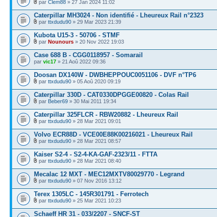
par
Clem88
» 27 Jan 2024 11:02
Caterpillar MH3024 - Non identifié - Lheureux Rail n°2323
par
ttxdudu90
» 29 Mar 2023 21:39
Kubota U15-3 - 50706 - STMF
par
Nounours
» 20 Nov 2022 19:03
Case 688 B - CGG0118957 - Somarail
par
vic17
» 21 Aoû 2022 09:36
Doosan DX140W - DWBHEPPOUC0051106 - DVF n°TP6
par
ttxdudu90
» 05 Aoû 2020 09:19
Caterpillar 330D - CAT0330DPGGE00820 - Colas Rail
par
Beber69
» 30 Mai 2011 19:34
Caterpillar 325FLCR - RBW20882 - Lheureux Rail
par
ttxdudu90
» 28 Mar 2021 09:01
Volvo ECR88D - VCE00E88K00216021 - Lheureux Rail
par
ttxdudu90
» 28 Mar 2021 08:57
Kaiser S2-4 - S2-4-KA-GAF-2323/11 - FTTA
par
ttxdudu90
» 28 Mar 2021 08:40
Mecalac 12 MXT - MEC12MXTV80029770 - Legrand
par
ttxdudu90
» 07 Nov 2016 13:12
Terex 1305LC - 145R301791 - Ferrotech
par
ttxdudu90
» 25 Mar 2021 10:23
Schaeff HR 31 - 033/2207 - SNCF-ST