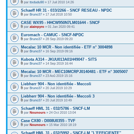
par
ttxdudu90
» 17 Juil 2010 14:26
Schaeff HR 31 - 033/2266 - SNCF RESEAU - NPDC
par
Bruno37
» 17 Juil 2018 10:50
CASE WX95 - HHCW950N7LM01644 - SNCF
par
alainpyro
» 01 Jan 2020 09:41
Euromach - CAMUC - SNCF-NPDC
par
Bruno37
» 28 Sep 2019 09:20
Mecalac 10 MCR - Non identifiée - ETF n° 3004898
par
Bruno37
» 16 Sep 2019 09:16
Kubota A314 - JKUU013A01H49047 - SITS
par
Bruno37
» 14 Sep 2019 16:44
Mecalac 10 MCR - MEC10MCRPJ0140481 - ETF n° 3005007
par
Bruno37
» 23 Aoû 2019 15:16
Liebherr 904 - Non identifiée - Meccoli
par
Bruno37
» 20 Juil 2019 10:29
Liebherr 904 - Non identifiée - Meccoli 3
par
Bruno37
» 20 Juil 2019 10:49
Schaeff HML 31 - 032/5786 - SNCF-LM
par
Nounours
» 24 Oct 2010 13:04
Case CX80 - D008U0355 - TVF
par
Nounours
» 15 Mar 2010 18:19
Schaeff HML 31 - 032/5992 - SNCF-LM ''L'EFFICIENTE''