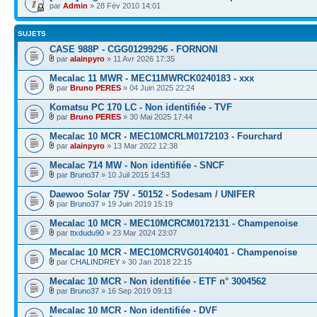
par
Admin
» 28 Fév 2010 14:01
SUJETS
CASE 988P - CGG01299296 - FORNONI
par
alainpyro
» 11 Avr 2026 17:35
Mecalac 11 MWR - MEC11MWRCK0240183 - xxx
par
Bruno PERES
» 04 Juin 2025 22:24
Komatsu PC 170 LC - Non identifiée - TVF
par
Bruno PERES
» 30 Mai 2025 17:44
Mecalac 10 MCR - MEC10MCRLM0172103 - Fourchard
par
alainpyro
» 13 Mar 2022 12:38
Mecalac 714 MW - Non identifiée - SNCF
par
Bruno37
» 10 Juil 2015 14:53
Daewoo Solar 75V - 50152 - Sodesam / UNIFER
par
Bruno37
» 19 Juin 2019 15:19
Mecalac 10 MCR - MEC10MCRCM0172131 - Champenoise
par
ttxdudu90
» 23 Mar 2024 23:07
Mecalac 10 MCR - MEC10MCRVG0140401 - Champenoise
par
CHALINDREY
» 30 Jan 2018 22:15
Mecalac 10 MCR - Non identifiée - ETF n° 3004562
par
Bruno37
» 16 Sep 2019 09:13
Mecalac 10 MCR - Non identifiée - DVF