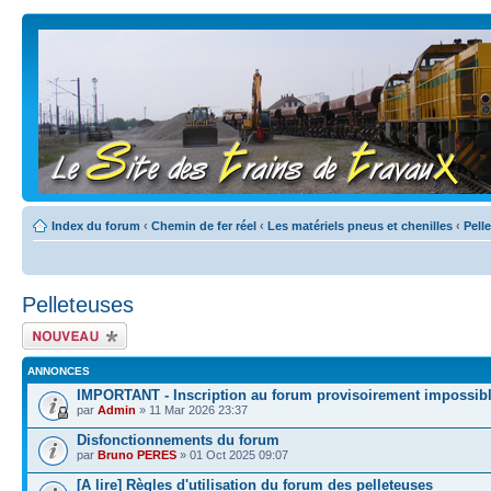
Index du forum
‹
Chemin de fer réel
‹
Les matériels pneus et chenilles
‹
Pell
Pelleteuses
Écrire un nouveau
sujet
ANNONCES
IMPORTANT - Inscription au forum provisoirement impossib
par
Admin
» 11 Mar 2026 23:37
Disfonctionnements du forum
par
Bruno PERES
» 01 Oct 2025 09:07
[A lire] Règles d'utilisation du forum des pelleteuses