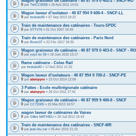
Wagon graisseur de caténaire - 80 87 979 0 402-2 - SNCF-RO
par
TimCC6558
» 26 Aoû 2011 14:01
Wagon laveur d'isolateur - 40 87 954 9 600-4 - SNCF-LL
par
ttxdudu90
» 07 Sep 2013 18:22
Train de maintenance des caténaires - Tours-SPDC
par
STTV76
» 01 Oct 2007 18:49
Train de maintenance des caténaires - Paris Nord
par
Bruno37
» 22 Fév 2017 18:30
Wagon graisseur de caténaire - 40 87 979 0 403-0 - SNCF - RO
par
yoyo ttx 59
» 18 Juin 2016 13:17
Rame caténaire - Colas Rail
par
ttxdudu90
» 17 Aoû 2011 21:32
Wagon laveur d'isolateurs - 40 87 954 9 700-2 - SNCF-PE
par
alainpyro
» 23 Oct 2014 12:58
3 Pattes - Ecole multirégionale caténaire
par
alainpyro
» 26 Oct 2011 17:42
Wagon graisseur de caténaire - 40 87 959 9 400-8 - SNCF
par
CC72005
» 20 Mai 2013 16:57
wagon laveur de caténaires de Vaires
par
Gilles MATHIEU
» 20 Juil 2012 16:43
Train de maintenance des caténaires - SNCF-MR
par
jean-lou var
» 05 Avr 2010 21:15