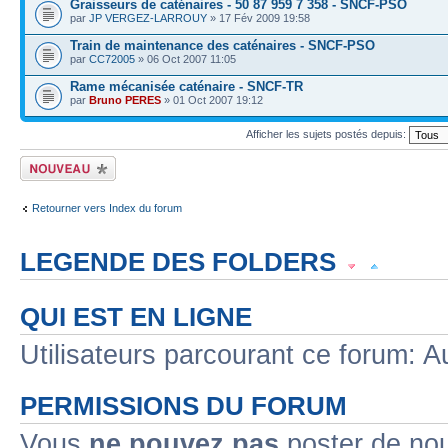
Graisseurs de caténaires - 50 87 959 7 358 - SNCF-PSO
par
JP VERGEZ-LARROUY
» 17 Fév 2009 19:58
Train de maintenance des caténaires - SNCF-PSO
par
CC72005
» 06 Oct 2007 11:05
Rame mécanisée caténaire - SNCF-TR
par
Bruno PERES
» 01 Oct 2007 19:12
Afficher les sujets postés depuis:
Écrire un nouveau
sujet
Retourner vers Index du forum
LEGENDE DES FOLDERS
Sujet lu
Sujet lu dans lequel j'ai posté
Sujet populaire lu dans lequel j'a
QUI EST EN LIGNE
Sujet populaire lu
Sujet lu fermé
Sujet lu fermé dans lequel j'ai posté
Utilisateurs parcourant ce forum: Au
Sujet non lu
Sujet non lu dans lequel j'ai posté
Sujet populaire non lu d
PERMISSIONS DU FORUM
Sujet populaire non lu
Sujet non lu fermé
Sujet non lu fermé dans lequel
Vous
ne pouvez pas
poster de no