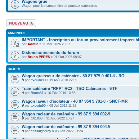
Wagons grue
Wagon pour la manutention de poteaux caténaires
Écrire un nouveau
sujet
ANNONCES
IMPORTANT - Inscription au forum provisoirement impossib
par
Admin
» 11 Mar 2026 23:37
Disfonctionnements du forum
par
Bruno PERES
» 01 Oct 2025 09:07
SUJETS
Wagon graisseur de caténaire - 80 87 979 0 401-4 - RO
par
ttxdudu90
» 19 Aoû 2010 22:09
Train caténaire ''RPP'' RC2 - TSO Caténaires - ETF
par
Bruno37
» 16 Fév 2019 10:56
Wagon laveur d'isolateur - 40 87 954 9 701-0 - SNCF-MR
par
ttxdudu90
» 08 Juil 2012 11:52
Wagon racleur de caténaire - 99 87 9 394 002-9
par
C61000
» 31 Aoû 2022 18:27
Wagon racleur de caténaire - 99 87 9 394 004-5
par
cassaigneray
» 03 Jan 2022 21:24