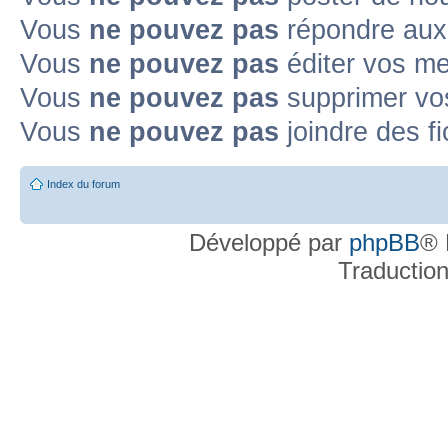
Vous
ne pouvez pas
répondre aux
Topic déplacé
Vous
ne pouvez pas
éditer vos m
Annonce lue
Annonce lue fermée
Annonce lue fermée dans laquelle j'
Vous
ne pouvez pas
supprimer v
Annonce non lue
Annonce non lue fermée
Annonce non lue fermée dan
Vous
ne pouvez pas
joindre des fi
Post-it lu
Post-it lu fermé
Post-it lu fermé dans lequel j'ai posté
P
Index du forum
Post-it non lu
Post-it non lu fermé
Post-it non lu fermé dans lequel j'a
Développé par
phpBB
® 
Traductio