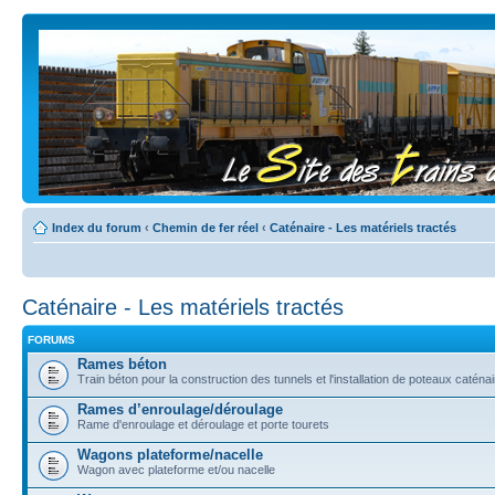
Index du forum
‹
Chemin de fer réel
‹
Caténaire - Les matériels tractés
Caténaire - Les matériels tractés
FORUMS
Rames béton
Train béton pour la construction des tunnels et l'installation de poteaux caténa
Rames d’enroulage/déroulage
Rame d'enroulage et déroulage et porte tourets
Wagons plateforme/nacelle
Wagon avec plateforme et/ou nacelle