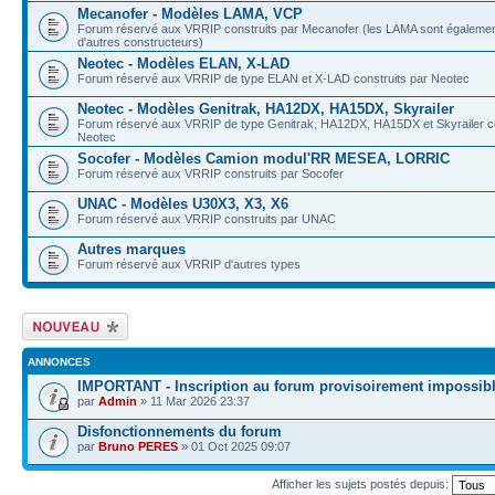
Mecanofer - Modèles LAMA, VCP
Forum réservé aux VRRIP construits par Mecanofer (les LAMA sont également
d'autres constructeurs)
Neotec - Modèles ELAN, X-LAD
Forum réservé aux VRRIP de type ELAN et X-LAD construits par Neotec
Neotec - Modèles Genitrak, HA12DX, HA15DX, Skyrailer
Forum réservé aux VRRIP de type Genitrak, HA12DX, HA15DX et Skyrailer co
Neotec
Socofer - Modèles Camion modul'RR MESEA, LORRIC
Forum réservé aux VRRIP construits par Socofer
UNAC - Modèles U30X3, X3, X6
Forum réservé aux VRRIP construits par UNAC
Autres marques
Forum réservé aux VRRIP d'autres types
Écrire un nouveau
sujet
ANNONCES
IMPORTANT - Inscription au forum provisoirement impossib
par
Admin
» 11 Mar 2026 23:37
Disfonctionnements du forum
par
Bruno PERES
» 01 Oct 2025 09:07
Afficher les sujets postés depuis: