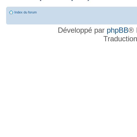
Post-it lu
Post-it lu fermé
Post-it lu fermé dans lequel j'ai posté
P
Index du forum
Post-it non lu
Post-it non lu fermé
Post-it non lu fermé dans lequel j'a
Développé par
phpBB
® 
Traductio