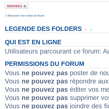
Écrire un nouveau
sujet
Retourner vers Index du forum
LEGENDE DES FOLDERS
Sujet lu
Sujet lu dans lequel j'ai posté
Sujet populaire lu dans lequel j'a
QUI EST EN LIGNE
Sujet populaire lu
Sujet lu fermé
Sujet lu fermé dans lequel j'ai posté
Utilisateurs parcourant ce forum: Au
Sujet non lu
Sujet non lu dans lequel j'ai posté
Sujet populaire non lu d
PERMISSIONS DU FORUM
Sujet populaire non lu
Sujet non lu fermé
Sujet non lu fermé dans lequel
Vous
ne pouvez pas
poster de no
Vous
ne pouvez pas
répondre aux
Topic déplacé
Vous
ne pouvez pas
éditer vos m
Annonce lue
Annonce lue fermée
Annonce lue fermée dans laquelle j'
Vous
ne pouvez pas
supprimer v
Annonce non lue
Annonce non lue fermée
Annonce non lue fermée dan
Vous
ne pouvez pas
joindre des fi