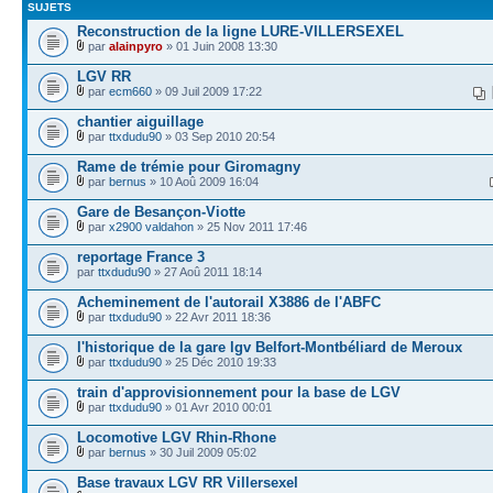
SUJETS
Reconstruction de la ligne LURE-VILLERSEXEL
par
alainpyro
» 01 Juin 2008 13:30
LGV RR
par
ecm660
» 09 Juil 2009 17:22
chantier aiguillage
par
ttxdudu90
» 03 Sep 2010 20:54
Rame de trémie pour Giromagny
par
bernus
» 10 Aoû 2009 16:04
Gare de Besançon-Viotte
par
x2900 valdahon
» 25 Nov 2011 17:46
reportage France 3
par
ttxdudu90
» 27 Aoû 2011 18:14
Acheminement de l'autorail X3886 de l'ABFC
par
ttxdudu90
» 22 Avr 2011 18:36
l'historique de la gare lgv Belfort-Montbéliard de Meroux
par
ttxdudu90
» 25 Déc 2010 19:33
train d'approvisionnement pour la base de LGV
par
ttxdudu90
» 01 Avr 2010 00:01
Locomotive LGV Rhin-Rhone
par
bernus
» 30 Juil 2009 05:02
Base travaux LGV RR Villersexel