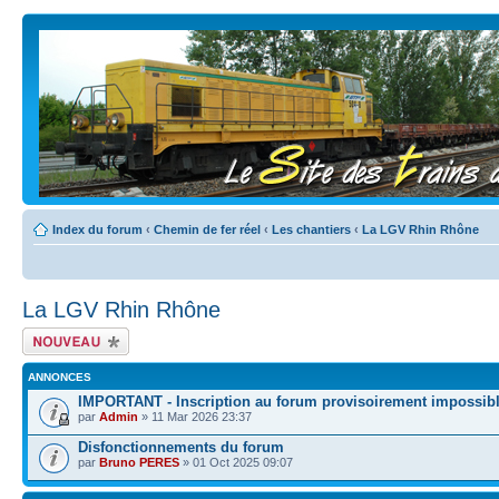
Index du forum
‹
Chemin de fer réel
‹
Les chantiers
‹
La LGV Rhin Rhône
La LGV Rhin Rhône
Écrire un nouveau
sujet
ANNONCES
IMPORTANT - Inscription au forum provisoirement impossib
par
Admin
» 11 Mar 2026 23:37
Disfonctionnements du forum
par
Bruno PERES
» 01 Oct 2025 09:07