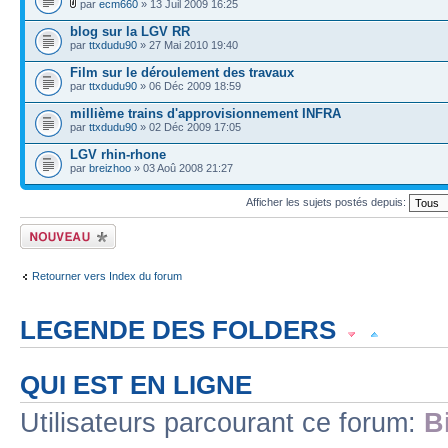
par
ecm660
» 13 Juil 2009 16:25
blog sur la LGV RR
par
ttxdudu90
» 27 Mai 2010 19:40
Film sur le déroulement des travaux
par
ttxdudu90
» 06 Déc 2009 18:59
millième trains d'approvisionnement INFRA
par
ttxdudu90
» 02 Déc 2009 17:05
LGV rhin-rhone
par
breizhoo
» 03 Aoû 2008 21:27
Afficher les sujets postés depuis:
Écrire un nouveau
sujet
Retourner vers Index du forum
LEGENDE DES FOLDERS
Sujet lu
Sujet lu dans lequel j'ai posté
Sujet populaire lu dans lequel j'a
QUI EST EN LIGNE
Sujet populaire lu
Sujet lu fermé
Sujet lu fermé dans lequel j'ai posté
Utilisateurs parcourant ce forum:
B