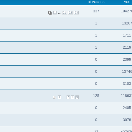
RÉPONSES
VUS
337
19427
...
1
21
22
23
1
1326
1
1711
1
2119
0
2399
0
1374
0
3103
125
11863
...
1
7
8
9
0
2405
0
3078