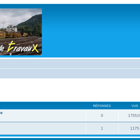
RÉPONSES
VUS
le
0
17551
1
1175