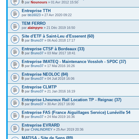
par
Nounours
» 01 Avr 2012 15:50
Entreprise TTH
par
bb16023
» 27 Avr 2020 09:22
TEM FERRO
par
alainpyro
» 21 Déc 2019 16:50
Site d'ETF à Saint-Leu d'Esserent (60)
par
Bruno37
» 06 Aoû 2018 17:17
Entreprise CTSF à Bordeaux (33)
par
Bruno37
» 03 Mar 2017 18:41
Entreprise IMATEQ - Maintenance Vossloh - SPDC (37)
par
Bruno37
» 17 Mai 2016 16:26
Entreprise NEOLOC (84)
par
Bruno37
» 04 Juil 2018 16:06
Entreprise CLMTP
par
Bruno37
» 21 Jan 2016 16:19
Entreprise Lheureux Rail Location TP - Reignac (37)
par
Bruno37
» 30 Avr 2017 16:00
Entreprise FAS (France Aiguillages Service) Lunéville 54
par
Bruno37
» 24 Mai 2019 16:36
Entreprise EVRARD
par
CHALINDREY
» 25 Avr 2019 20:36
MATISA - Site de Sens (89)