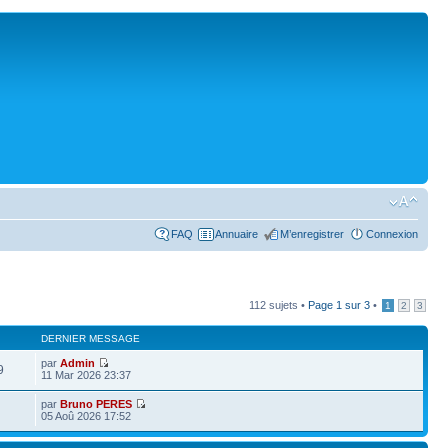
FAQ
Annuaire
M’enregistrer
Connexion
112 sujets •
Page
1
sur
3
•
1
2
3
DERNIER MESSAGE
par
Admin
9
11 Mar 2026 23:37
par
Bruno PERES
05 Aoû 2026 17:52