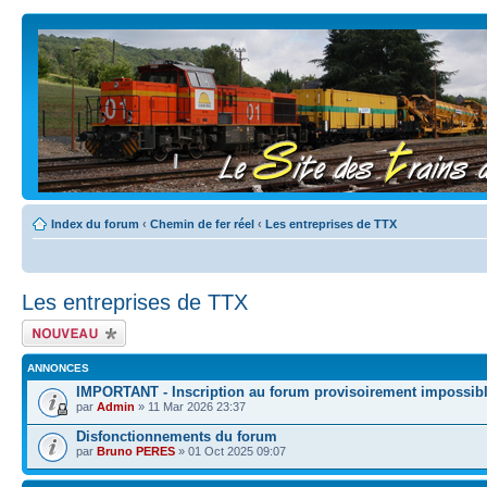
Index du forum
‹
Chemin de fer réel
‹
Les entreprises de TTX
Les entreprises de TTX
Écrire un nouveau
sujet
ANNONCES
IMPORTANT - Inscription au forum provisoirement impossib
par
Admin
» 11 Mar 2026 23:37
Disfonctionnements du forum
par
Bruno PERES
» 01 Oct 2025 09:07