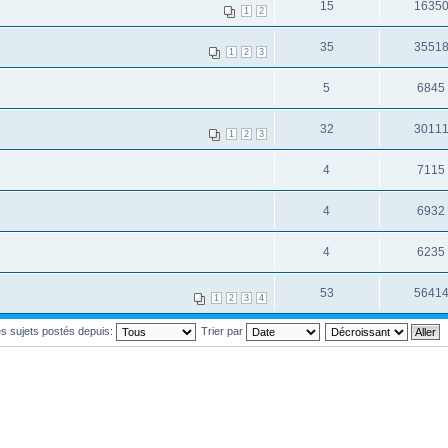
15
1635
1
2
35
3551
1
2
3
5
6845
32
3011
1
2
3
4
7115
4
6932
4
6235
53
5641
1
2
3
4
les sujets postés depuis:
Trier par