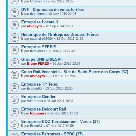
par
Chtitrain
» 12 Sep 2012 13:37
DVF - Dijonnaise de voies ferrées
par
thomthom
» 10 Nov 2010 22:05
Entreprise Locatelli
par
alainpyro
» 10 Sep 2014 20:21
Historique de l'Entreprise Drouard Frères
par
catenaire1500v
» 12 Oct 2011 11:32
Entreprise SFERIS
par
ttxdudu90
» 11 Mai 2013 22:42
Groupe UNIFER/ESAF
par
Bruno PERES
» 30 Juin 2016 13:07
Colas Rail/Vecchietti - Site de Saint Pierre des Corps (37)
par
alainpyro
» 22 Oct 2011 07:54
Entreprise TP Telec
par
ttxdudu90
» 13 Aoû 2020 12:00
Entreprise Génifer
par
Wim Roost
» 01 Juil 2021 18:51
Entreprise Delcourt Rail
par
Nounours
» 09 Nov 2014 17:18
Entreprise EDC Terrassement - Veretz (37)
par
Bruno37
» 07 Mar 2017 10:55
Entreprise Ferrotract - SPDC (37)