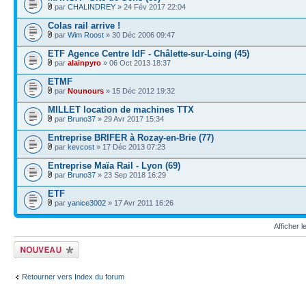
par
CHALINDREY
» 24 Fév 2017 22:04
Colas rail arrive !
par
Wim Roost
» 30 Déc 2006 09:47
ETF Agence Centre IdF - Châlette-sur-Loing (45)
par
alainpyro
» 06 Oct 2013 18:37
ETMF
par
Nounours
» 15 Déc 2012 19:32
MILLET location de machines TTX
par
Bruno37
» 29 Avr 2017 15:34
Entreprise BRIFER à Rozay-en-Brie (77)
par
kevcost
» 17 Déc 2013 07:23
Entreprise Maïa Rail - Lyon (69)
par
Bruno37
» 23 Sep 2018 16:29
ETF
par
yanice3002
» 17 Avr 2011 16:26
Afficher 
Écrire un nouveau
sujet
Retourner vers Index du forum