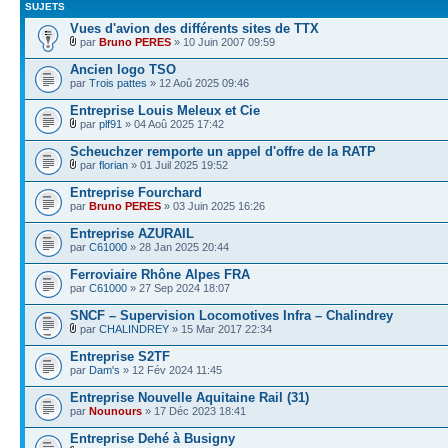
SUJETS
Vues d'avion des différents sites de TTX
par
Bruno PERES
» 10 Juin 2007 09:59
Ancien logo TSO
par
Trois pattes
» 12 Aoû 2025 09:46
Entreprise Louis Meleux et Cie
par
plf91
» 04 Aoû 2025 17:42
Scheuchzer remporte un appel d'offre de la RATP
par
florian
» 01 Juil 2025 19:52
Entreprise Fourchard
par
Bruno PERES
» 03 Juin 2025 16:26
Entreprise AZURAIL
par
C61000
» 28 Jan 2025 20:44
Ferroviaire Rhône Alpes FRA
par
C61000
» 27 Sep 2024 18:07
SNCF – Supervision Locomotives Infra – Chalindrey
par
CHALINDREY
» 15 Mar 2017 22:34
Entreprise S2TF
par
Dam's
» 12 Fév 2024 11:45
Entreprise Nouvelle Aquitaine Rail (31)
par
Nounours
» 17 Déc 2023 18:41
Entreprise Dehé à Busigny