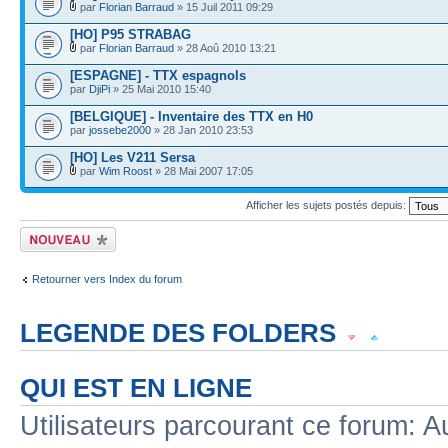
par
Florian Barraud
» 15 Juil 2011 09:29
[HO] P95 STRABAG
par
Florian Barraud
» 28 Aoû 2010 13:21
[ESPAGNE] - TTX espagnols
par
DjiPi
» 25 Mai 2010 15:40
[BELGIQUE] - Inventaire des TTX en H0
par
jossebe2000
» 28 Jan 2010 23:53
[HO] Les V211 Sersa
par
Wim Roost
» 28 Mai 2007 17:05
Afficher les sujets postés depuis:
Écrire un nouveau
sujet
Retourner vers Index du forum
LEGENDE DES FOLDERS
Sujet lu
Sujet lu dans lequel j'ai posté
Sujet populaire lu dans lequel j'a
QUI EST EN LIGNE
Sujet populaire lu
Sujet lu fermé
Sujet lu fermé dans lequel j'ai posté
Utilisateurs parcourant ce forum: Au