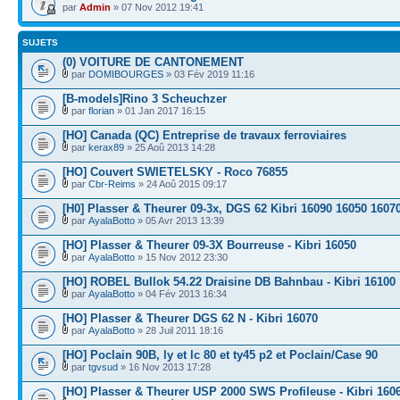
par
Admin
» 07 Nov 2012 19:41
SUJETS
(0) VOITURE DE CANTONEMENT
par
DOMIBOURGES
» 03 Fév 2019 11:16
[B-models]Rino 3 Scheuchzer
par
florian
» 01 Jan 2017 16:15
[HO] Canada (QC) Entreprise de travaux ferroviaires
par
kerax89
» 25 Aoû 2013 14:28
[HO] Couvert SWIETELSKY - Roco 76855
par
Cbr-Reims
» 24 Aoû 2015 09:17
[H0] Plasser & Theurer 09-3x, DGS 62 Kibri 16090 16050 1607
par
AyalaBotto
» 05 Avr 2013 13:39
[HO] Plasser & Theurer 09-3X Bourreuse - Kibri 16050
par
AyalaBotto
» 15 Nov 2012 23:30
[HO] ROBEL Bullok 54.22 Draisine DB Bahnbau - Kibri 16100
par
AyalaBotto
» 04 Fév 2013 16:34
[HO] Plasser & Theurer DGS 62 N - Kibri 16070
par
AyalaBotto
» 28 Juil 2011 18:16
[HO] Poclain 90B, ly et lc 80 et ty45 p2 et Poclain/Case 90
par
tgvsud
» 16 Nov 2013 17:28
[HO] Plasser & Theurer USP 2000 SWS Profileuse - Kibri 160