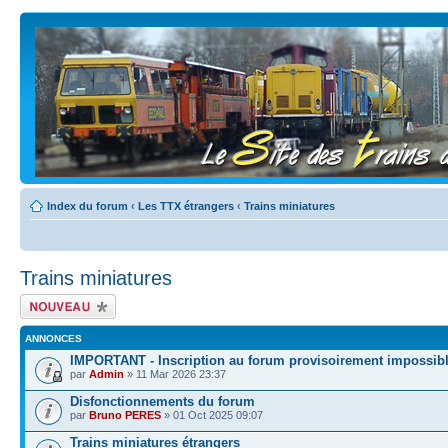
Index du forum
‹
Les TTX étrangers
‹
Trains miniatures
Trains miniatures
Écrire un nouveau
sujet
ANNONCES
IMPORTANT - Inscription au forum provisoirement impossib
par
Admin
» 11 Mar 2026 23:37
Disfonctionnements du forum
par
Bruno PERES
» 01 Oct 2025 09:07
Trains miniatures étrangers