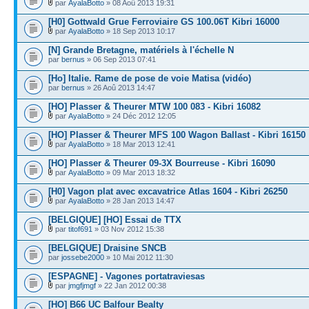
par
AyalaBotto
» 08 Aoû 2013 19:31
[H0] Gottwald Grue Ferroviaire GS 100.06T Kibri 16000
par
AyalaBotto
» 18 Sep 2013 10:17
[N] Grande Bretagne, matériels à l'échelle N
par
bernus
» 06 Sep 2013 07:41
[Ho] Italie. Rame de pose de voie Matisa (vidéo)
par
bernus
» 26 Aoû 2013 14:47
[HO] Plasser & Theurer MTW 100 083 - Kibri 16082
par
AyalaBotto
» 24 Déc 2012 12:05
[HO] Plasser & Theurer MFS 100 Wagon Ballast - Kibri 16150
par
AyalaBotto
» 18 Mar 2013 12:41
[HO] Plasser & Theurer 09-3X Bourreuse - Kibri 16090
par
AyalaBotto
» 09 Mar 2013 18:32
[H0] Vagon plat avec excavatrice Atlas 1604 - Kibri 26250
par
AyalaBotto
» 28 Jan 2013 14:47
[BELGIQUE] [HO] Essai de TTX
par
titof691
» 03 Nov 2012 15:38
[BELGIQUE] Draisine SNCB
par
jossebe2000
» 10 Mai 2012 11:30
[ESPAGNE] - Vagones portatraviesas
par
jmgfjmgf
» 22 Jan 2012 00:38
[HO] B66 UC Balfour Bealty