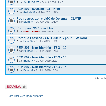
par
AALPHEGAZ
» 04 Aoû 2008 19:47
PEM 807 - 5200159 - ETF n°10
par
ttxdudu90
» 26 Mar 2015 08:50
Poutre avec Lorry LMC de Geismar - CLMTP
par
Bruno37
» 25 Juin 2017 17:39
Portiques PMC pour LGV
par
Bruno PERES
» 07 Mai 2013 17:51
Portique Fassetta - CMU 2000KG pour LGV Nord
par
Bruno37
» 01 Juil 2019 15:13
PEM 807 - Non identifié - TSO - 10
par
Bruno37
» 21 Juin 2019 15:13
PEM 807 - Non identifié - TSO - 13
par
Bruno37
» 21 Juin 2019 15:11
PEM 807 - Non identifié - TSO - 15
par
Bruno37
» 21 Juin 2019 15:08
Afficher 
Écrire un nouveau
sujet
Retourner vers Index du forum