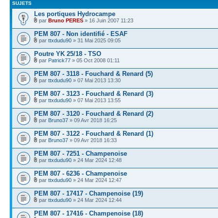
SUJETS
Les portiques Hydrocampe
par
Bruno PERES
» 16 Juin 2007 11:23
PEM 807 - Non identifié - ESAF
par
ttxdudu90
» 31 Mai 2025 09:05
Poutre YK 25/18 - TSO
par
Patrick77
» 05 Oct 2008 01:11
PEM 807 - 3118 - Fouchard & Renard (5)
par
ttxdudu90
» 07 Mai 2013 13:30
PEM 807 - 3123 - Fouchard & Renard (3)
par
ttxdudu90
» 07 Mai 2013 13:55
PEM 807 - 3120 - Fouchard & Renard (2)
par
Bruno37
» 09 Avr 2018 16:25
PEM 807 - 3122 - Fouchard & Renard (1)
par
Bruno37
» 09 Avr 2018 16:33
PEM 807 - 7251 - Champenoise
par
ttxdudu90
» 24 Mar 2024 12:48
PEM 807 - 6236 - Champenoise
par
ttxdudu90
» 24 Mar 2024 12:47
PEM 807 - 17417 - Champenoise (19)
par
ttxdudu90
» 24 Mar 2024 12:44
PEM 807 - 17416 - Champenoise (18)