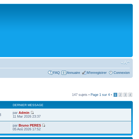
FAQ
Annuaire
M’enregistrer
Connexion
147 sujets •
Page
1
sur
4
•
1
2
3
4
DERNIER MESSAGE
par
Admin
8
11 Mar 2026 23:37
par
Bruno PERES
05 Aoû 2026 17:52