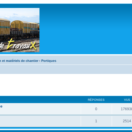
n et matériels de chantier
‹
Portiques
RÉPONSES
VUS
le
0
17693
1
2514