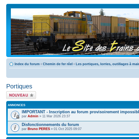
Index du forum
‹
Chemin de fer réel
‹
Les portiques, lorries, outillages à mai
Portiques
Écrire un nouveau
sujet
ANNONCES
IMPORTANT - Inscription au forum provisoirement impossib
par
Admin
» 11 Mar 2026 23:37
Disfonctionnements du forum
par
Bruno PERES
» 01 Oct 2025 09:07