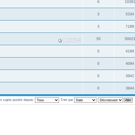
6
1038
3
5334
3
7189
55
5002
1
2
3
4
0
4189
0
4094
0
3942
0
3844
les sujets postés depuis:
Trier par