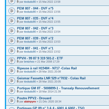
par
ttxdudu90
» 15 Mai 2022 13:58
PEM 807 - 044 - DVF n°5
par
ttxdudu90
» 15 Mai 2022 13:56
PEM 807 - 035 - DVF n°4
par
ttxdudu90
» 15 Mai 2022 13:55
PEM 807 - 042 - DVF n°3
par
ttxdudu90
» 15 Mai 2022 13:54
PEM 807 - 039 - DVF n°2
par
ttxdudu90
» 15 Mai 2022 13:53
PEM 807 - 041 - DVF n°1
par
ttxdudu90
» 15 Mai 2022 13:52
PPVH - 99 87 9 319 501-2 - ETF
par
breizhoo
» 21 Mar 2008 17:29
Ripeuse à rail H15484 - N717 -Colas Rail
par
ttxdudu90
» 28 Mar 2021 20:08
Geismar Fassetta LNR 529 n°7032 - Colas Rail
par
ttxdudu90
» 28 Mar 2021 20:05
Portique GM 8T - 5008899-1 - Transalp Renouvellement
par
ttxdudu90
» 18 Mar 2014 21:39
Poutre PPV2 - Drouard
par
alainpyro
» 21 Déc 2020 18:34
Portiques GP 89 n° 3 & 4 - 6001 & 6002 - TSO