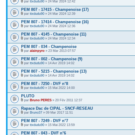
par
ttxdudu90
» 24 Mar 2024 12:42
PEM 807 - 17415 - Champenoise (17)
par
ttxdudu90
» 24 Mar 2024 12:39
PEM 807 - 17414 - Champenoise (16)
par
ttxdudu90
» 24 Mar 2024 12:36
PEM 807 - 4145 - Champenoise (11)
par
ttxdudu90
» 24 Mar 2024 12:34
PEM 807 - 034 - Champenoise
par
alainpyro
» 23 Mar 2013 07:57
PEM 807 - 002 - Champenoise (9)
par
ttxdudu90
» 14 Avr 2019 14:02
PEM 807 - 5215 - Champenoise (13)
par
ttxdudu90
» 14 Avr 2019 14:02
PEM 807 - 7250 - DVF n°8
par
ttxdudu90
» 15 Mai 2022 14:00
PLUTO
par
Bruno PERES
» 20 Fév 2011 12:37
Rapace Dac de CIPAL - SNCF-RESEAU
par
Bruno37
» 09 Mar 2017 11:51
PEM 807 - 7249 - DVF n°7
par
ttxdudu90
» 15 Mai 2022 13:59
PEM 807 - 043 - DVF n°6