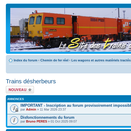
Index du forum
‹
Chemin de fer réel
‹
Les wagons et autres matériels tractés
Trains désherbeurs
Écrire un nouveau
sujet
ANNONCES
IMPORTANT - Inscription au forum provisoirement impossib
par
Admin
» 11 Mar 2026 23:37
Disfonctionnements du forum
par
Bruno PERES
» 01 Oct 2025 09:07