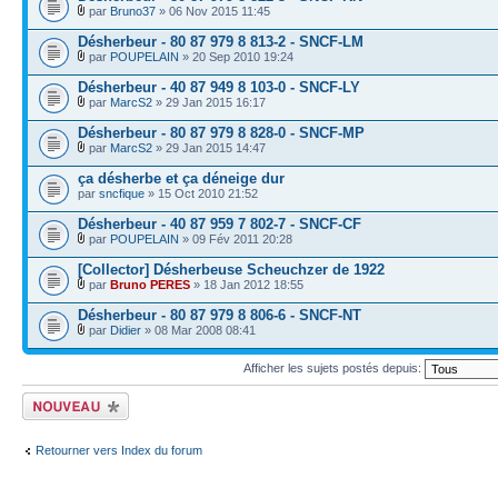
par
Bruno37
» 06 Nov 2015 11:45
Désherbeur - 80 87 979 8 813-2 - SNCF-LM
par
POUPELAIN
» 20 Sep 2010 19:24
Désherbeur - 40 87 949 8 103-0 - SNCF-LY
par
MarcS2
» 29 Jan 2015 16:17
Désherbeur - 80 87 979 8 828-0 - SNCF-MP
par
MarcS2
» 29 Jan 2015 14:47
ça désherbe et ça déneige dur
par
sncfique
» 15 Oct 2010 21:52
Désherbeur - 40 87 959 7 802-7 - SNCF-CF
par
POUPELAIN
» 09 Fév 2011 20:28
[Collector] Désherbeuse Scheuchzer de 1922
par
Bruno PERES
» 18 Jan 2012 18:55
Désherbeur - 80 87 979 8 806-6 - SNCF-NT
par
Didier
» 08 Mar 2008 08:41
Afficher les sujets postés depuis:
Écrire un nouveau
sujet
Retourner vers Index du forum