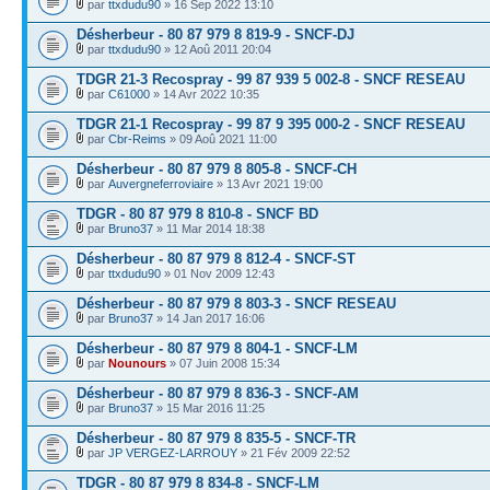
par
ttxdudu90
» 16 Sep 2022 13:10
Désherbeur - 80 87 979 8 819-9 - SNCF-DJ
par
ttxdudu90
» 12 Aoû 2011 20:04
TDGR 21-3 Recospray - 99 87 939 5 002-8 - SNCF RESEAU
par
C61000
» 14 Avr 2022 10:35
TDGR 21-1 Recospray - 99 87 9 395 000-2 - SNCF RESEAU
par
Cbr-Reims
» 09 Aoû 2021 11:00
Désherbeur - 80 87 979 8 805-8 - SNCF-CH
par
Auvergneferroviaire
» 13 Avr 2021 19:00
TDGR - 80 87 979 8 810-8 - SNCF BD
par
Bruno37
» 11 Mar 2014 18:38
Désherbeur - 80 87 979 8 812-4 - SNCF-ST
par
ttxdudu90
» 01 Nov 2009 12:43
Désherbeur - 80 87 979 8 803-3 - SNCF RESEAU
par
Bruno37
» 14 Jan 2017 16:06
Désherbeur - 80 87 979 8 804-1 - SNCF-LM
par
Nounours
» 07 Juin 2008 15:34
Désherbeur - 80 87 979 8 836-3 - SNCF-AM
par
Bruno37
» 15 Mar 2016 11:25
Désherbeur - 80 87 979 8 835-5 - SNCF-TR
par
JP VERGEZ-LARROUY
» 21 Fév 2009 22:52
TDGR - 80 87 979 8 834-8 - SNCF-LM