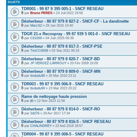
SUJETS
TDR001 - 99 87 9 395 005-1 - SNCF RESEAU
par
Bruno PERES
» 24 Juil 2022 19:56
Désherbeur - 80 87 979 8 827-2 - SNCF-CF - La dandinette
par
MarcS2
» 29 Jan 2015 14:40
TDGR 21-x Recospray - 99 87 939 5 001-0 - SNCF RESEAU
par
C61000
» 04 Juin 2025 06:39
Désherbeur - 80 87 979 8 817-3 - SNCF-PSE
par
TimCC6558
» 03 Sep 2011 06:18
Désherbeur - 80 87 979 8 820-7 - SNCF-BD
par
JP VERGEZ-LARROUY
» 20 Fév 2009 19:09
Désherbeur - 80 87 979 8 809-0 - SNCF-MN
par
ttxdudu90
» 30 Mar 2010 23:11
TDR003 - 99 87 9 395 006-9 - SNCF RESEAU
par
ttxdudu90
» 23 Mar 2023 20:22
Rame de nettoyage haute pression
par
jld
» 12 Nov 2023 11:58
Désherbeur - 80 87 979 8 814-0 - SNCF-RO
par
2d276
» 29 Avr 2017 17:34
Désherbeur - 80 87 979 8 816-5 - SNCF RESEAU
par
CHALINDREY
» 22 Aoû 2018 18:57
TDR004 - 99 87 9 395 008-5 - SNCF RESEAU