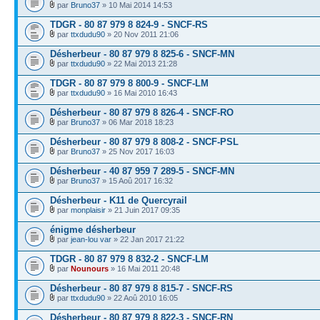
par
Bruno37
» 10 Mai 2014 14:53
TDGR - 80 87 979 8 824-9 - SNCF-RS
par
ttxdudu90
» 20 Nov 2011 21:06
Désherbeur - 80 87 979 8 825-6 - SNCF-MN
par
ttxdudu90
» 22 Mai 2013 21:28
TDGR - 80 87 979 8 800-9 - SNCF-LM
par
ttxdudu90
» 16 Mai 2010 16:43
Désherbeur - 80 87 979 8 826-4 - SNCF-RO
par
Bruno37
» 06 Mar 2018 18:23
Désherbeur - 80 87 979 8 808-2 - SNCF-PSL
par
Bruno37
» 25 Nov 2017 16:03
Désherbeur - 40 87 959 7 289-5 - SNCF-MN
par
Bruno37
» 15 Aoû 2017 16:32
Désherbeur - K11 de Quercyrail
par
monplaisir
» 21 Juin 2017 09:35
énigme désherbeur
par
jean-lou var
» 22 Jan 2017 21:22
TDGR - 80 87 979 8 832-2 - SNCF-LM
par
Nounours
» 16 Mai 2011 20:48
Désherbeur - 80 87 979 8 815-7 - SNCF-RS
par
ttxdudu90
» 22 Aoû 2010 16:05
Désherbeur - 80 87 979 8 822-3 - SNCF-RN