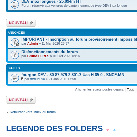
DEV inox longues - 25,094m HT
Forum réservé aux voitures de cantonnement de type DEV inox longue
Écrire un nouveau
sujet
ANNONCES
IMPORTANT - Inscription au forum provisoirement impossib
par
Admin
» 11 Mar 2026 23:37
Disfonctionnements du forum
par
Bruno PERES
» 01 Oct 2025 09:07
SUJETS
fourgon DEV - 80 87 979 2 801-3 Uas H 65 0 - SNCF-MN
par
ttxdudu90
» 21 Jan 2011 17:58
Afficher les sujets postés depuis:
Écrire un nouveau
sujet
Retourner vers Index du forum
LEGENDE DES FOLDERS