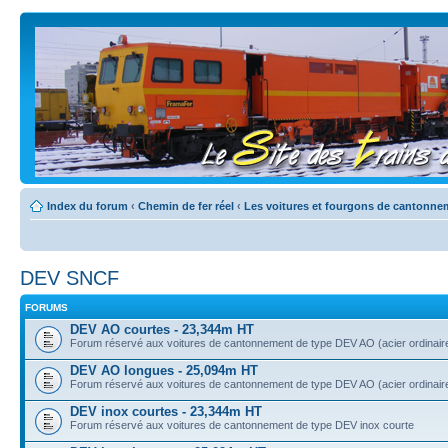
Index du forum
‹
Chemin de fer réel
‹
Les voitures et fourgons de cantonne
DEV SNCF
FORUMS
DEV AO courtes - 23,344m HT
Forum réservé aux voitures de cantonnement de type DEV AO (acier ordinair
DEV AO longues - 25,094m HT
Forum réservé aux voitures de cantonnement de type DEV AO (acier ordinair
DEV inox courtes - 23,344m HT
Forum réservé aux voitures de cantonnement de type DEV inox courte