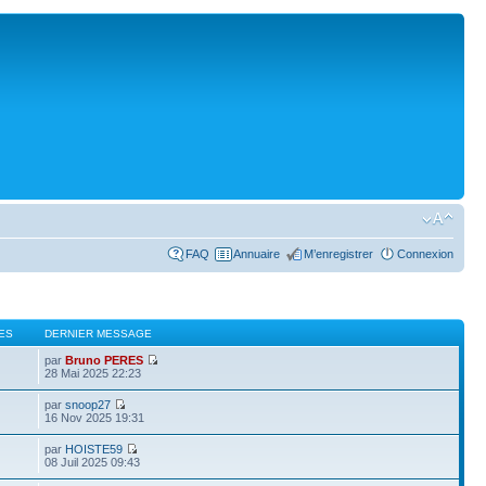
FAQ
Annuaire
M’enregistrer
Connexion
ES
DERNIER MESSAGE
par
Bruno PERES
28 Mai 2025 22:23
par
snoop27
16 Nov 2025 19:31
par
HOISTE59
08 Juil 2025 09:43