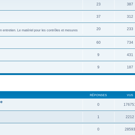
23
387
37
312
20
233
on entretien. Le matériel pour les contrôles et mesures
60
734
9
431
9
187
RÉPONSES
VUS
le
0
17675
1
2212
0
2859