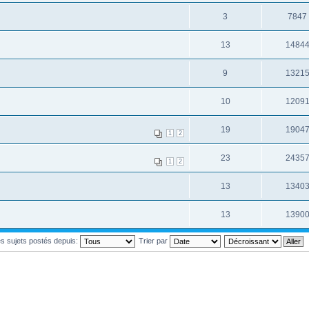
3
7847
13
1484
9
1321
10
1209
19
1904
1
2
23
2435
1
2
13
1340
13
1390
les sujets postés depuis:
Trier par