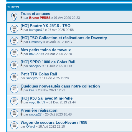
SUJETS
Trucs et astuces
par
Bruno PERES
» 01 Avr 2020 22:23
[HO] Poutre YK 25/18 - TSO
par
kamgcn72
» 27 Avr 2025 20:58
[HO] TSO Collection et réalisations de Daventry
par
Daventry
» 05 Aoû 2012 15:17
Mes petits trains de travaux
par
bb22270
» 20 Mar 2020 22:20
[HO] SPRO 1000 de Colas Rail
par
snoop27
» 11 Juin 2025 09:13
Petit TTX Colas Rail
par
snoop27
» 11 Fév 2025 19:28
Quelques nouveautés dans notre collection
par
kas
» 20 Nov 2021 12:22
[HO] K50 Sai avec Mini-Pelle
par
yoyo ttx 59
» 01 Déc 2013 21:44
Première réalisation
par
snoop27
» 25 Oct 2023 18:48
Wagon de secours LocoRevue n°898
par
O'vrol
» 18 Aoû 2022 22:10