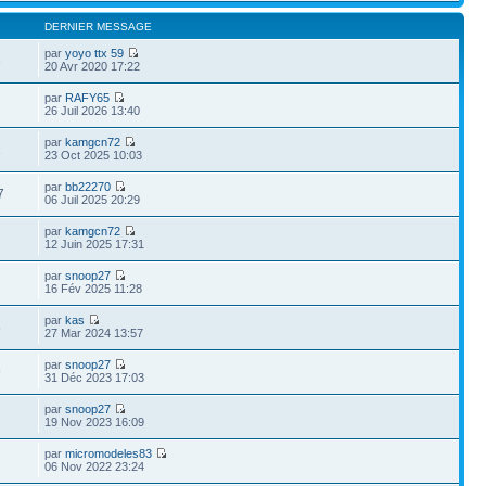
DERNIER MESSAGE
par
yoyo ttx 59
3
20 Avr 2020 17:22
par
RAFY65
26 Juil 2026 13:40
par
kamgcn72
1
23 Oct 2025 10:03
par
bb22270
7
06 Juil 2025 20:29
par
kamgcn72
12 Juin 2025 17:31
par
snoop27
16 Fév 2025 11:28
par
kas
5
27 Mar 2024 13:57
par
snoop27
9
31 Déc 2023 17:03
par
snoop27
19 Nov 2023 16:09
par
micromodeles83
06 Nov 2022 23:24