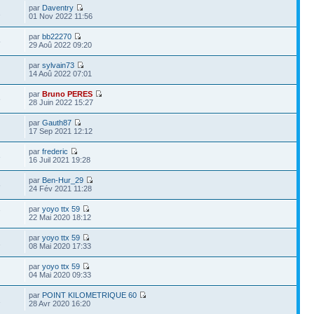
par
Daventry
1
01 Nov 2022 11:56
par
bb22270
5
29 Aoû 2022 09:20
par
sylvain73
14 Aoû 2022 07:01
par
Bruno PERES
6
28 Juin 2022 15:27
par
Gauth87
17 Sep 2021 12:12
par
frederic
3
16 Juil 2021 19:28
par
Ben-Hur_29
6
24 Fév 2021 11:28
par
yoyo ttx 59
7
22 Mai 2020 18:12
par
yoyo ttx 59
1
08 Mai 2020 17:33
par
yoyo ttx 59
04 Mai 2020 09:33
par
POINT KILOMETRIQUE 60
1
28 Avr 2020 16:20