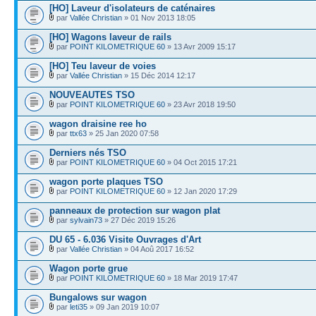
[HO] Laveur d'isolateurs de caténaires
par
Vallée Christian
» 01 Nov 2013 18:05
[HO] Wagons laveur de rails
par
POINT KILOMETRIQUE 60
» 13 Avr 2009 15:17
[HO] Teu laveur de voies
par
Vallée Christian
» 15 Déc 2014 12:17
NOUVEAUTES TSO
par
POINT KILOMETRIQUE 60
» 23 Avr 2018 19:50
wagon draisine ree ho
par
ttx63
» 25 Jan 2020 07:58
Derniers nés TSO
par
POINT KILOMETRIQUE 60
» 04 Oct 2015 17:21
wagon porte plaques TSO
par
POINT KILOMETRIQUE 60
» 12 Jan 2020 17:29
panneaux de protection sur wagon plat
par
sylvain73
» 27 Déc 2019 15:26
DU 65 - 6.036 Visite Ouvrages d'Art
par
Vallée Christian
» 04 Aoû 2017 16:52
Wagon porte grue
par
POINT KILOMETRIQUE 60
» 18 Mar 2019 17:47
Bungalows sur wagon
par
leti35
» 09 Jan 2019 10:07