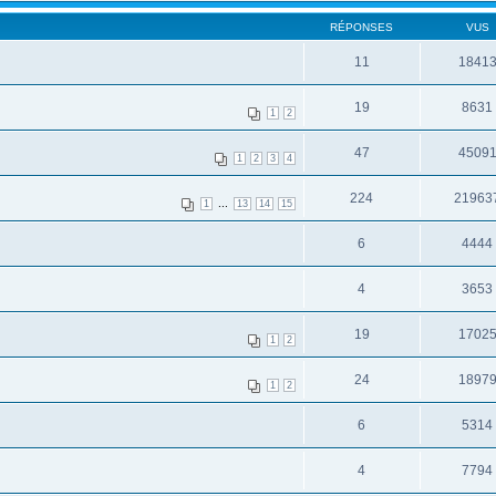
RÉPONSES
VUS
11
1841
19
8631
1
2
47
4509
1
2
3
4
224
21963
...
1
13
14
15
6
4444
4
3653
19
1702
1
2
24
1897
1
2
6
5314
4
7794