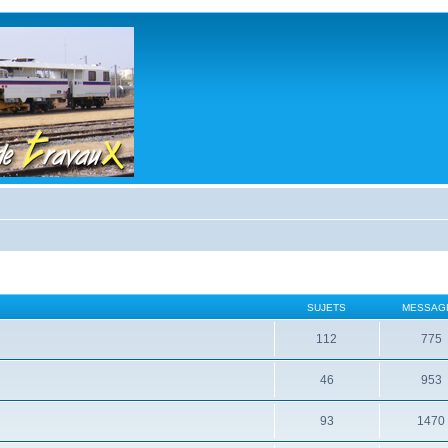
SUJETS
MESSAG
112
775
46
953
93
1470