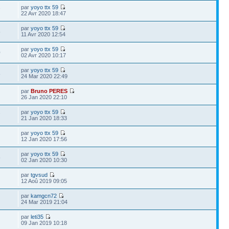
par
yoyo ttx 59
7
22 Avr 2020 18:47
par
yoyo ttx 59
5
11 Avr 2020 12:54
par
yoyo ttx 59
0
02 Avr 2020 10:17
par
yoyo ttx 59
8
24 Mar 2020 22:49
par
Bruno PERES
26 Jan 2020 22:10
par
yoyo ttx 59
7
21 Jan 2020 18:33
par
yoyo ttx 59
12 Jan 2020 17:56
par
yoyo ttx 59
5
02 Jan 2020 10:30
par
tgvsud
12 Aoû 2019 09:05
par
kamgcn72
24 Mar 2019 21:04
par
leti35
09 Jan 2019 10:18