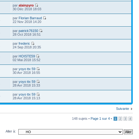
par
alainpyro
30 Déc 2018 18:03
par
Florian Barraud
4
22 Nov 2018 14:20
par
patrick76150
5
28 Oct 2018 16:51
par
frederic
1
24 Sep 2018 20:35
par
HOISTE59
7
02 Mai 2018 15:52
par
yoyo ttx 59
7
30 Avr 2018 16:55
par
yoyo ttx 59
3
28 Avr 2018 15:33
par
yoyo ttx 59
0
28 Avr 2018 15:13
Suivante
148 sujets •
Page
1
sur
4
•
1
2
3
4
Aller à: