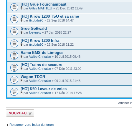
[HO] Grue Fourchambaut
par
Gilles MATHIEU
» 23 Déc 2012 11:49
[HO] Kirow 1200 TSO et sa rame
par
ttxdudu90
» 22 Sep 2018 14:47
Grue Gottwald
par
lbeyneix
» 27 Jan 2018 22:27
[HO] Kirow 1200 Infra
par
ttxdudu90
» 22 Sep 2018 21:22
Rame EMS de Limoges
par
Vallée Christian
» 10 Juil 2015 09:46
[HO] Trains de secours
par
Vallée Christian
» 07 Déc 2011 23:09
Wagon TDGR
par
Vallée Christian
» 09 Juil 2015 21:48
[HO] K50 Laveur de voies
par
Vallée Christian
» 17 Déc 2014 17:28
Afficher 
Écrire un nouveau
sujet
Retourner vers Index du forum