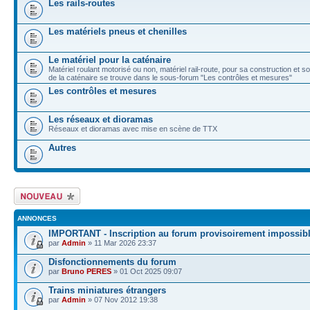
Les rails-routes
Les matériels pneus et chenilles
Le matériel pour la caténaire
Matériel roulant motorisé ou non, matériel rail-route, pour sa construction et s
de la caténaire se trouve dans le sous-forum "Les contrôles et mesures"
Les contrôles et mesures
Les réseaux et dioramas
Réseaux et dioramas avec mise en scène de TTX
Autres
Écrire un nouveau
sujet
ANNONCES
IMPORTANT - Inscription au forum provisoirement impossib
par
Admin
» 11 Mar 2026 23:37
Disfonctionnements du forum
par
Bruno PERES
» 01 Oct 2025 09:07
Trains miniatures étrangers
par
Admin
» 07 Nov 2012 19:38