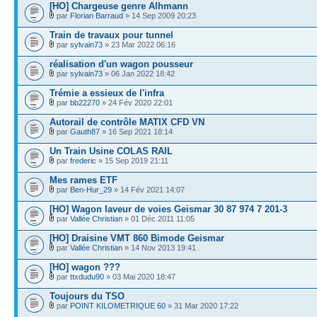
[HO] Chargeuse genre Alhmann
par
Florian Barraud
» 14 Sep 2009 20:23
Train de travaux pour tunnel
par
sylvain73
» 23 Mar 2022 06:16
réalisation d'un wagon pousseur
par
sylvain73
» 06 Jan 2022 18:42
Trémie a essieux de l'infra
par
bb22270
» 24 Fév 2020 22:01
Autorail de contrôle MATIX CFD VN
par
Gauth87
» 16 Sep 2021 18:14
Un Train Usine COLAS RAIL
par
frederic
» 15 Sep 2019 21:11
Mes rames ETF
par
Ben-Hur_29
» 14 Fév 2021 14:07
[HO] Wagon laveur de voies Geismar 30 87 974 7 201-3
par
Vallée Christian
» 01 Déc 2011 11:05
[HO] Draisine VMT 860 Bimode Geismar
par
Vallée Christian
» 14 Nov 2013 19:41
[HO] wagon ???
par
ttxdudu90
» 03 Mai 2020 18:47
Toujours du TSO
par
POINT KILOMETRIQUE 60
» 31 Mar 2020 17:22