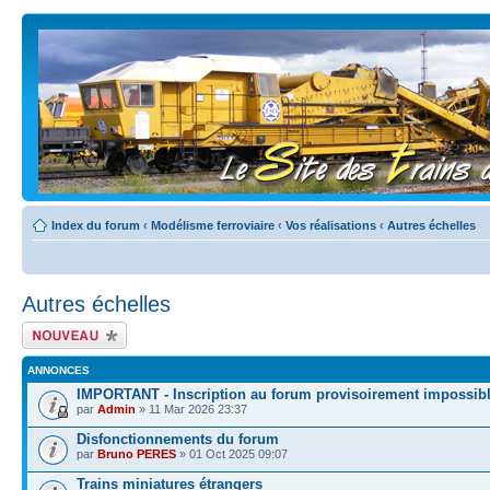
Index du forum
‹
Modélisme ferroviaire
‹
Vos réalisations
‹
Autres échelles
Autres échelles
Écrire un nouveau
sujet
ANNONCES
IMPORTANT - Inscription au forum provisoirement impossib
par
Admin
» 11 Mar 2026 23:37
Disfonctionnements du forum
par
Bruno PERES
» 01 Oct 2025 09:07
Trains miniatures étrangers