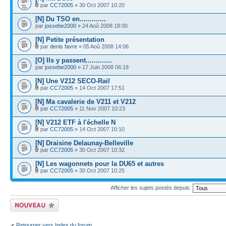
par
CC72005
» 30 Oct 2007 10:20
[N] Du TSO en.............
par
jossebe2000
» 24 Aoû 2008 18:00
[N] Petite présentation
par
denis favre
» 05 Aoû 2008 14:06
[O] Ils y passent.............
par
jossebe2000
» 17 Juin 2008 06:18
[N] Une V212 SECO-Rail
par
CC72005
» 14 Oct 2007 17:51
[N] Ma cavalerie de V211 et V212
par
CC72005
» 11 Nov 2007 10:23
[N] V212 ETF à l'échelle N
par
CC72005
» 14 Oct 2007 10:10
[N] Draisine Delaunay-Belleville
par
CC72005
» 30 Oct 2007 10:32
[N] Les wagonnets pour la DU65 et autres
par
CC72005
» 30 Oct 2007 10:25
Afficher les sujets postés depuis:
Écrire un nouveau
sujet
Retourner vers Index du forum