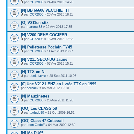
par
CC72005
» 24 Avr 2013 14:28
[N] BB 66606 VECCHIETTI
par
CC72005
» 23 Avr 2013 18:11
[O] V211en sttx
par
marcou 33
» 22 Avr 2013 17:35
[N] V200 DEHE COGIFER
par
CC72005
» 16 Avr 2013 17:33
[N] Pelleteuse Poclain TY45
par
CC72005
» 11 Avr 2013 20:27
[N] V211 SECO-DG Jaune
par
CC72005
» 07 Avr 2013 15:11
[N] TTX en N
par
denis favre
» 28 Sep 2011 10:06
[0] Une V212 LENZ en livrée TTX en 1999
par
beilhack
» 05 Mai 2012 12:10
[N] Mauzinettes
par
CC72005
» 20 Aoû 2011 11:20
[OO] Les CLASS 58
par
ttxdudu90
» 21 Oct 2009 16:52
[OO] Class 47 Colasrail
par
Leon Godoff
» 04 Mar 2009 12:39
[N] Ma DU65