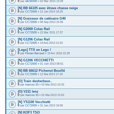
par
oliv30330
» 02 Mar 2014 13:28
[N] BB 66105 avec étrave chasse neige
par
CC72005
» 12 Jan 2014 16:25
[N] Graisseur de caténaire G40
par
CC72005
» 08 Sep 2013 15:56
[N] G2000 Colas Rail
par
CC72005
» 22 Mar 2011 17:37
[N] G1206 Colas Rail
par
CC72005
» 19 Aoû 2013 21:02
[Lego] TTX en Lego !
par
Florian Barraud
» 19 Avr 2010 22:28
[N] G1206 VECCHIETTI
par
CC72005
» 01 Juin 2013 08:51
[N] BB 66612 Pichenot Bouillé
par
CC72005
» 12 Mai 2013 17:18
[O] Train desherbeur..
par
marcou 33
» 03 Mai 2013 10:25
(O) V211 lenz
par
marcou 33
» 01 Mai 2013 15:03
[N] Y51100 Vecchietti
par
CC72005
» 31 Jan 2013 19:06
[N] KOF3 TSO