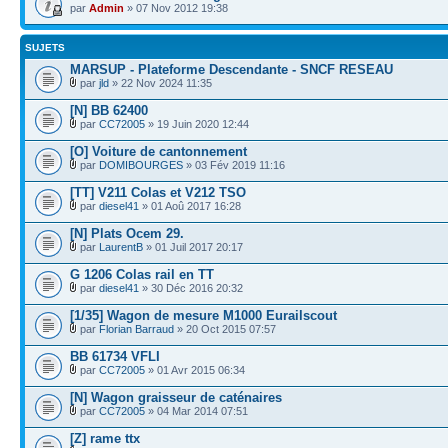
par
Admin
» 07 Nov 2012 19:38
SUJETS
MARSUP - Plateforme Descendante - SNCF RESEAU
par
jld
» 22 Nov 2024 11:35
[N] BB 62400
par
CC72005
» 19 Juin 2020 12:44
[O] Voiture de cantonnement
par
DOMIBOURGES
» 03 Fév 2019 11:16
[TT] V211 Colas et V212 TSO
par
diesel41
» 01 Aoû 2017 16:28
[N] Plats Ocem 29.
par
LaurentB
» 01 Juil 2017 20:17
G 1206 Colas rail en TT
par
diesel41
» 30 Déc 2016 20:32
[1/35] Wagon de mesure M1000 Eurailscout
par
Florian Barraud
» 20 Oct 2015 07:57
BB 61734 VFLI
par
CC72005
» 01 Avr 2015 06:34
[N] Wagon graisseur de caténaires
par
CC72005
» 04 Mar 2014 07:51
[Z] rame ttx