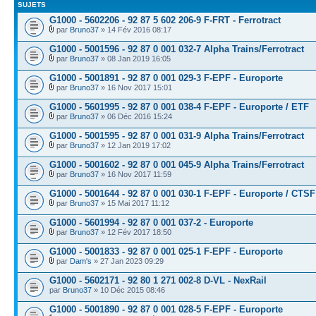
SUJETS
G1000 - 5602206 - 92 87 5 602 206-9 F-FRT - Ferrotract
par
Bruno37
» 14 Fév 2016 08:17
G1000 - 5001596 - 92 87 0 001 032-7 Alpha Trains/Ferrotract
par
Bruno37
» 08 Jan 2019 16:05
G1000 - 5001891 - 92 87 0 001 029-3 F-EPF - Europorte
par
Bruno37
» 16 Nov 2017 15:01
G1000 - 5601995 - 92 87 0 001 038-4 F-EPF - Europorte / ETF
par
Bruno37
» 06 Déc 2016 15:24
G1000 - 5001595 - 92 87 0 001 031-9 Alpha Trains/Ferrotract
par
Bruno37
» 12 Jan 2019 17:02
G1000 - 5001602 - 92 87 0 001 045-9 Alpha Trains/Ferrotract
par
Bruno37
» 16 Nov 2017 11:59
G1000 - 5001644 - 92 87 0 001 030-1 F-EPF - Europorte / CTSF
par
Bruno37
» 15 Mai 2017 11:12
G1000 - 5601994 - 92 87 0 001 037-2 - Europorte
par
Bruno37
» 12 Fév 2017 18:50
G1000 - 5001833 - 92 87 0 001 025-1 F-EPF - Europorte
par
Dam's
» 27 Jan 2023 09:29
G1000 - 5602171 - 92 80 1 271 002-8 D-VL - NexRail
par
Bruno37
» 10 Déc 2015 08:46
G1000 - 5001890 - 92 87 0 001 028-5 F-EPF - Europorte