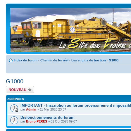
Index du forum
‹
Chemin de fer réel
‹
Les engins de traction
‹
G1000
G1000
Écrire un nouveau
sujet
ANNONCES
IMPORTANT - Inscription au forum provisoirement impossib
par
Admin
» 11 Mar 2026 23:37
Disfonctionnements du forum
par
Bruno PERES
» 01 Oct 2025 09:07