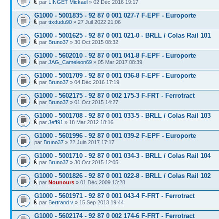
par
LINGET Mickael
» 02 Déc 2016 19:17
G1000 - 5001835 - 92 87 0 001 027-7 F-EPF - Europorte
par
ttxdudu90
» 27 Juil 2022 21:06
G1000 - 5001625 - 92 87 0 001 021-0 - BRLL / Colas Rail 101
par
Bruno37
» 30 Oct 2015 08:32
G1000 - 5602010 - 92 87 0 001 041-8 F-EPF - Europorte
par
JAG_Cameleon69
» 05 Mar 2017 08:39
G1000 - 5001709 - 92 87 0 001 036-8 F-EPF - Europorte
par
Bruno37
» 04 Déc 2016 17:19
G1000 - 5602175 - 92 87 0 002 175-3 F-FRT - Ferrotract
par
Bruno37
» 01 Oct 2015 14:27
G1000 - 5001708 - 92 87 0 001 033-5 - BRLL / Colas Rail 103
par
Jeff91
» 18 Mar 2012 18:16
G1000 - 5601996 - 92 87 0 001 039-2 F-EPF - Europorte
par
Bruno37
» 22 Juin 2017 17:17
G1000 - 5001710 - 92 87 0 001 034-3 - BRLL / Colas Rail 104
par
Bruno37
» 30 Oct 2015 12:05
G1000 - 5001826 - 92 87 0 001 022-8 - BRLL / Colas Rail 102
par
Nounours
» 01 Déc 2009 13:28
G1000 - 5601971 - 92 87 0 001 043-4 F-FRT - Ferrotract
par
Bertrand v
» 15 Sep 2013 19:44
G1000 - 5602174 - 92 87 0 002 174-6 F-FRT - Ferrotract