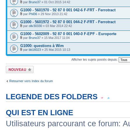
par
Bruno37
» 01 Oct 2015 14:42
G1000 - 5601970 - 92 87 0 001 042-6 F-FRT - Ferrotract
par
Phil36
» 29 Nov 2013 21:42
G1000 - 5601972 - 92 87 0 001 044-2 F-FRT - Ferrotract
par
oliv30330
» 03 Mar 2014 22:42
G1000 - 5602009 - 92 87 0 001 040-0 F-EPF - Europorte
par
Bruno37
» 15 Mai 2017 11:04
G1000: questions à Wim
par
bb16023
» 25 Mai 2015 10:13
Afficher les sujets postés depuis:
Écrire un nouveau
sujet
Retourner vers Index du forum
LEGENDE DES FOLDERS
Sujet lu
Sujet lu dans lequel j'ai posté
Sujet populaire lu dans lequel j'a
QUI EST EN LIGNE
Sujet populaire lu
Sujet lu fermé
Sujet lu fermé dans lequel j'ai posté
Utilisateurs parcourant ce forum: Au