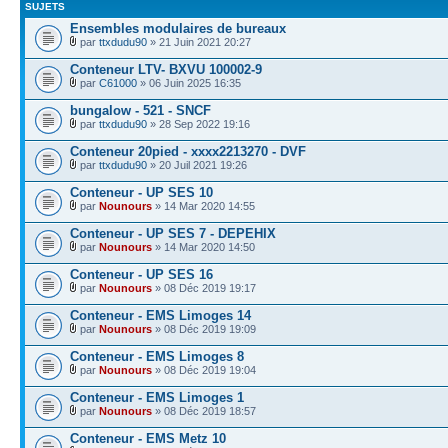
SUJETS
Ensembles modulaires de bureaux
par
ttxdudu90
» 21 Juin 2021 20:27
Conteneur LTV- BXVU 100002-9
par
C61000
» 06 Juin 2025 16:35
bungalow - 521 - SNCF
par
ttxdudu90
» 28 Sep 2022 19:16
Conteneur 20pied - xxxx2213270 - DVF
par
ttxdudu90
» 20 Juil 2021 19:26
Conteneur - UP SES 10
par
Nounours
» 14 Mar 2020 14:55
Conteneur - UP SES 7 - DEPEHIX
par
Nounours
» 14 Mar 2020 14:50
Conteneur - UP SES 16
par
Nounours
» 08 Déc 2019 19:17
Conteneur - EMS Limoges 14
par
Nounours
» 08 Déc 2019 19:09
Conteneur - EMS Limoges 8
par
Nounours
» 08 Déc 2019 19:04
Conteneur - EMS Limoges 1
par
Nounours
» 08 Déc 2019 18:57
Conteneur - EMS Metz 10