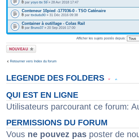
par
yoyo ttx 59
» 28 Avr 2018 17:47
Conteneur 10pied -177036-0 - TSO Caténaire
par
ttxdudu90
» 31 Déc 2016 09:38
Container à outillage - Colas Rail
par
Bruno37
» 20 Sep 2016 17:00
Afficher les sujets postés depuis:
Écrire un nouveau
sujet
Retourner vers Index du forum
LEGENDE DES FOLDERS
Sujet lu
Sujet lu dans lequel j'ai posté
Sujet populaire lu dans lequel j'a
QUI EST EN LIGNE
Sujet populaire lu
Sujet lu fermé
Sujet lu fermé dans lequel j'ai posté
Utilisateurs parcourant ce forum: Au
Sujet non lu
Sujet non lu dans lequel j'ai posté
Sujet populaire non lu d
PERMISSIONS DU FORUM
Sujet populaire non lu
Sujet non lu fermé
Sujet non lu fermé dans lequel
Vous
ne pouvez pas
poster de no