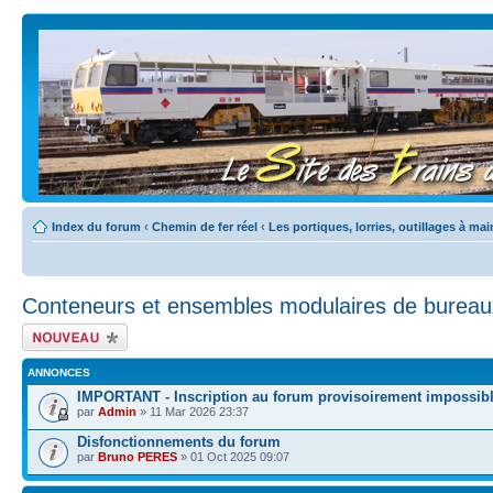
Index du forum
‹
Chemin de fer réel
‹
Les portiques, lorries, outillages à mai
Conteneurs et ensembles modulaires de bureau
Écrire un nouveau
sujet
ANNONCES
IMPORTANT - Inscription au forum provisoirement impossib
par
Admin
» 11 Mar 2026 23:37
Disfonctionnements du forum
par
Bruno PERES
» 01 Oct 2025 09:07