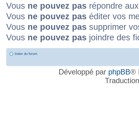
Vous
ne pouvez pas
répondre aux
Topic déplacé
Vous
ne pouvez pas
éditer vos m
Annonce lue
Annonce lue fermée
Annonce lue fermée dans laquelle j'
Vous
ne pouvez pas
supprimer v
Annonce non lue
Annonce non lue fermée
Annonce non lue fermée dan
Vous
ne pouvez pas
joindre des fi
Post-it lu
Post-it lu fermé
Post-it lu fermé dans lequel j'ai posté
P
Index du forum
Post-it non lu
Post-it non lu fermé
Post-it non lu fermé dans lequel j'a
Développé par
phpBB
® 
Traductio