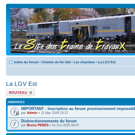
Index du forum
‹
Chemin de fer réel
‹
Les chantiers
‹
La LGV Est
La LGV Est
Écrire un nouveau
sujet
ANNONCES
IMPORTANT - Inscription au forum provisoirement impossib
par
Admin
» 11 Mar 2026 23:37
Disfonctionnements du forum
par
Bruno PERES
» 01 Oct 2025 09:07