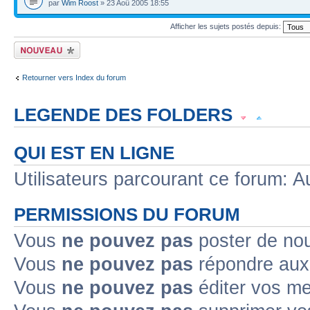
par
Wim Roost
» 23 Aoû 2005 18:55
Afficher les sujets postés depuis:
Écrire un nouveau
sujet
Retourner vers Index du forum
LEGENDE DES FOLDERS
Sujet lu
Sujet lu dans lequel j'ai posté
Sujet populaire lu dans lequel j'a
QUI EST EN LIGNE
Sujet populaire lu
Sujet lu fermé
Sujet lu fermé dans lequel j'ai posté
Utilisateurs parcourant ce forum: Au
Sujet non lu
Sujet non lu dans lequel j'ai posté
Sujet populaire non lu d
PERMISSIONS DU FORUM
Sujet populaire non lu
Sujet non lu fermé
Sujet non lu fermé dans lequel
Vous
ne pouvez pas
poster de no
Vous
ne pouvez pas
répondre aux
Topic déplacé
Vous
ne pouvez pas
éditer vos m
Annonce lue
Annonce lue fermée
Annonce lue fermée dans laquelle j'