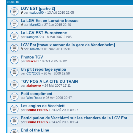
SUJETS
LGV EST [partie 2]
par
ttxdudu90
» 13 Aoû 2010 22:05
La LGV Est en Lorraine bossue
par
MarcS2
» 27 Jan 2015 22:40
La LGV EST Européenne
par
kamgcn72
» 18 Mai 2007 21:05
LGV Est [travaux autour de la gare de Vendenheim]
par
Tonio87
» 01 Nov 2011 15:49
Photos TGV
par
Pascal
» 10 Oct 2005 09:02
Un p'tit reportage sympa
par
CC72005
» 20 Avr 2009 19:58
TGV POS A LA CITE DU TRAIN
par
alainpyro
» 24 Mai 2007 17:11
Petit compliment
par
Wim Roost
» 08 Avr 2006 20:47
Les engins de Vecchietti
par
Bruno PERES
» 24 Aoû 2005 09:27
Participation de Vecchietti sur les chantiers de la LGV Est
par
Bruno PERES
» 24 Aoû 2005 09:24
End of the Line