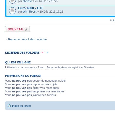
par
l'Artiste
» 26 Aoû 2017 19:25
Euro 4000 - ETF
par
Wim Roost
» 10 Déc 2013 17:26
Affi
Écrire un nouveau
sujet
Retourner vers Index du forum
LEGENDE DES FOLDERS
Sujet lu
Sujet lu dans lequel j'ai posté
Sujet populaire lu dans lequel j'a
QUI EST EN LIGNE
Utilisateurs parcourant ce forum: Aucun utilisateur enregistré et 5 invités
Sujet populaire lu
Sujet lu fermé
Sujet lu fermé dans lequel j'ai posté
PERMISSIONS DU FORUM
Vous
ne pouvez pas
poster de nouveaux sujets
Sujet non lu
Sujet non lu dans lequel j'ai posté
Sujet populaire non lu d
Vous
ne pouvez pas
répondre aux sujets
Vous
ne pouvez pas
éditer vos messages
Vous
ne pouvez pas
supprimer vos messages
Sujet populaire non lu
Sujet non lu fermé
Sujet non lu fermé dans lequel
Vous
ne pouvez pas
joindre des fichiers
Topic déplacé
Index du forum
Annonce lue
Annonce lue fermée
Annonce lue fermée dans laquelle j'