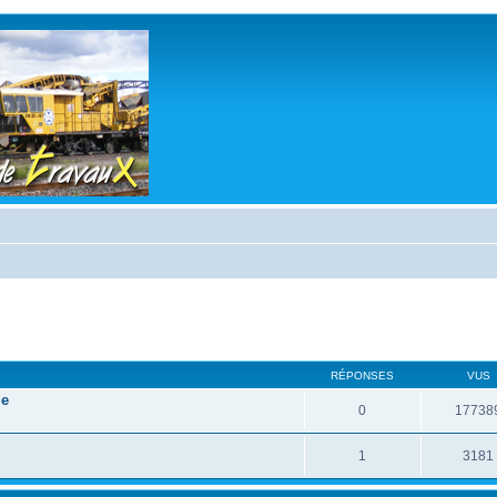
RÉPONSES
VUS
le
0
17738
1
3181