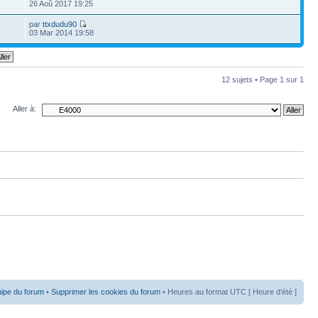
26 Aoû 2017 19:25
par
ttxdudu90
03 Mar 2014 19:58
12 sujets • Page
1
sur
1
Aller à:
uipe du forum
•
Supprimer les cookies du forum
• Heures au format UTC [ Heure d’été ]