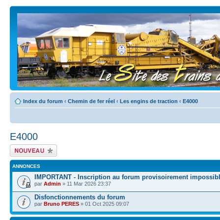
Index du forum
‹
Chemin de fer réel
‹
Les engins de traction
‹
E4000
E4000
Écrire un nouveau
sujet
ANNONCES
IMPORTANT - Inscription au forum provisoirement impossib
par
Admin
» 11 Mar 2026 23:37
Disfonctionnements du forum
par
Bruno PERES
» 01 Oct 2025 09:07