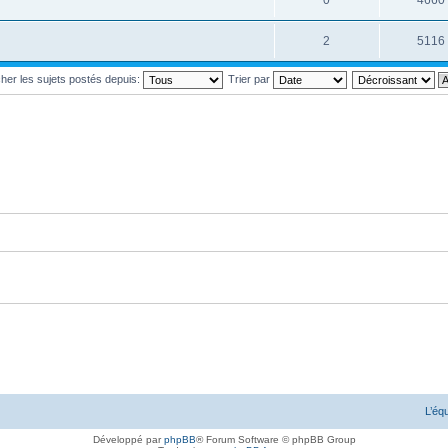
0
4660
2
5116
cher les sujets postés depuis:
Trier par
i posté
ans lequel j'ai posté
 j'ai posté
L’éq
Développé par
phpBB
® Forum Software © phpBB Group
ai posté
Annonce lue dans laquelle j'ai posté