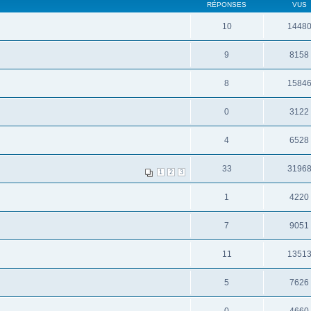
RÉPONSES
VUS
10
1448
9
8158
8
1584
0
3122
4
6528
33
3196
1
2
3
1
4220
7
9051
11
1351
5
7626