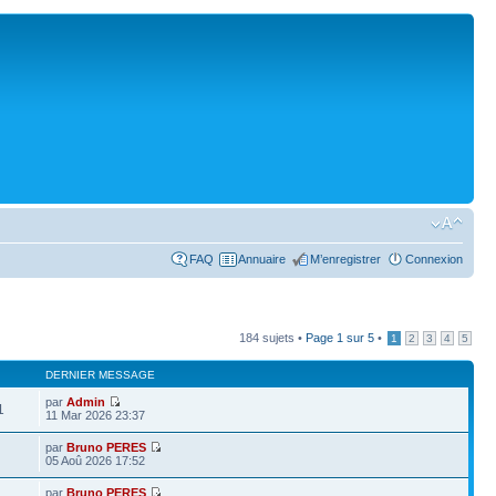
FAQ
Annuaire
M’enregistrer
Connexion
184 sujets •
Page
1
sur
5
•
1
2
3
4
5
DERNIER MESSAGE
par
Admin
1
11 Mar 2026 23:37
par
Bruno PERES
05 Aoû 2026 17:52
par
Bruno PERES