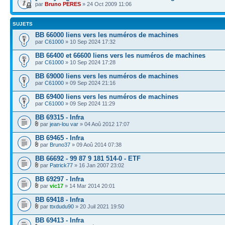
par
Bruno PERES
» 24 Oct 2009 11:06
SUJETS
BB 66000 liens vers les numéros de machines
par
C61000
» 10 Sep 2024 17:32
BB 66400 et 66600 liens vers les numéros de machines
par
C61000
» 10 Sep 2024 17:28
BB 69000 liens vers les numéros de machines
par
C61000
» 09 Sep 2024 21:16
BB 69400 liens vers les numéros de machines
par
C61000
» 09 Sep 2024 11:29
BB 69315 - Infra
par
jean-lou var
» 04 Aoû 2012 17:07
BB 69465 - Infra
par
Bruno37
» 09 Aoû 2014 07:38
BB 66692 - 99 87 9 181 514-0 - ETF
par
Patrick77
» 16 Jan 2007 23:02
BB 69297 - Infra
par
vic17
» 14 Mar 2014 20:01
BB 69418 - Infra
par
ttxdudu90
» 20 Juil 2021 19:50
BB 69413 - Infra