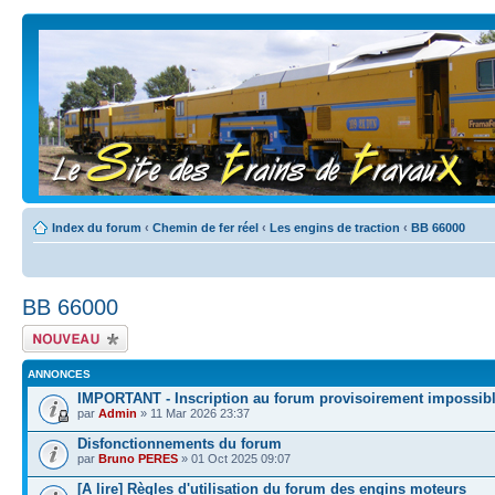
Index du forum
‹
Chemin de fer réel
‹
Les engins de traction
‹
BB 66000
BB 66000
Écrire un nouveau
sujet
ANNONCES
IMPORTANT - Inscription au forum provisoirement impossib
par
Admin
» 11 Mar 2026 23:37
Disfonctionnements du forum
par
Bruno PERES
» 01 Oct 2025 09:07
[A lire] Règles d'utilisation du forum des engins moteurs