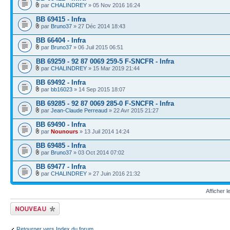
par
CHALINDREY
» 05 Nov 2016 16:24
BB 69415 - Infra
par
Bruno37
» 27 Déc 2014 18:43
BB 66404 - Infra
par
Bruno37
» 06 Juil 2015 06:51
BB 69259 - 92 87 0069 259-5 F-SNCFR - Infra
par
CHALINDREY
» 15 Mar 2019 21:44
BB 69492 - Infra
par
bb16023
» 14 Sep 2015 18:07
BB 69285 - 92 87 0069 285-0 F-SNCFR - Infra
par
Jean-Claude Perreaud
» 22 Avr 2015 21:27
BB 69490 - Infra
par
Nounours
» 13 Juil 2014 14:24
BB 69485 - Infra
par
Bruno37
» 03 Oct 2014 07:02
BB 69477 - Infra
par
CHALINDREY
» 27 Juin 2016 21:32
Afficher 
Écrire un nouveau
sujet
Retourner vers Index du forum