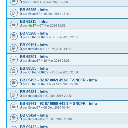
par
C61000
» 26 Avr 2025 17:50
BB 69286 - Infra
par
Bruno37
» 16 Déc 2014 18:41
BB 69211 - Infra
par
vic17
» 07 Mar 2014 18:01
BB 69288 - Infra
par
CHALINDREY
» 06 Juin 2016 22:35
BB 69191 - Infra
par
ttxdudu90
» 27 Fév 2011 14:56
BB 69201 - Infra
par
Bruno37
» 18 Mar 2014 08:01
BB 69505 - Infra
par
CHALINDREY
» 15 Juin 2016 21:54
BB 69493 - 92 87 0069 493-0 F-SNCFR - Infra
par
CHALINDREY
» 24 Sep 2016 22:38
BB 69481 - Infra
par
ttxdudu90
» 31 Déc 2016 20:22
BB 69441 - 92 87 0069 441-9 F-SNCFR - Infra
par
Bruno37
» 08 Déc 2014 08:44
BB 69424 - Infra
par
ttxdudu90
» 31 Déc 2016 20:08
BB 69422 - Infra