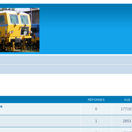
RÉPONSES
VUS
le
0
17719
1
2853