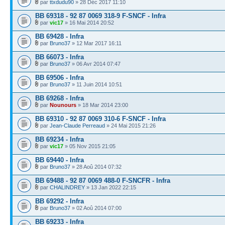
par
ttxdudu90
» 28 Déc 2017 11:10
BB 69318 - 92 87 0069 318-9 F-SNCF - Infra
par
vic17
» 16 Mai 2014 20:52
BB 69428 - Infra
par
Bruno37
» 12 Mar 2017 16:11
BB 66073 - Infra
par
Bruno37
» 06 Avr 2014 07:47
BB 69506 - Infra
par
Bruno37
» 11 Juin 2014 10:51
BB 69268 - Infra
par
Nounours
» 18 Mar 2014 23:00
BB 69310 - 92 87 0069 310-6 F-SNCF - Infra
par
Jean-Claude Perreaud
» 24 Mai 2015 21:26
BB 69234 - Infra
par
vic17
» 05 Nov 2015 21:05
BB 69440 - Infra
par
Bruno37
» 28 Aoû 2014 07:32
BB 69488 - 92 87 0069 488-0 F-SNCFR - Infra
par
CHALINDREY
» 13 Jan 2022 22:15
BB 69292 - Infra
par
Bruno37
» 02 Aoû 2014 07:00
BB 69233 - Infra