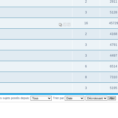
2
2911
3
5128
16
4572
1
2
2
4168
3
4791
3
4497
6
6514
8
7310
3
5195
les sujets postés depuis:
Trier par