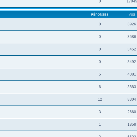
0
1704
RÉPONSES
VUS
0
3926
0
3586
0
3452
0
3492
5
4081
6
3883
12
8304
3
2660
1
1858