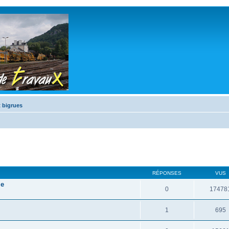
 bigrues
RÉPONSES
VUS
le
0
17478
1
695