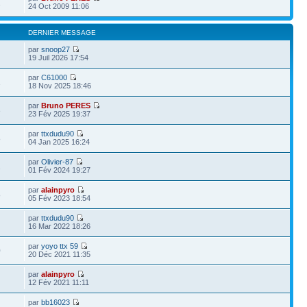
1
24 Oct 2009 11:06
DERNIER MESSAGE
par
snoop27
19 Juil 2026 17:54
par
C61000
1
18 Nov 2025 18:46
par
Bruno PERES
3
23 Fév 2025 19:37
par
ttxdudu90
8
04 Jan 2025 16:24
par
Olivier-87
2
01 Fév 2024 19:27
par
alainpyro
8
05 Fév 2023 18:54
par
ttxdudu90
16 Mar 2022 18:26
par
yoyo ttx 59
0
20 Déc 2021 11:35
par
alainpyro
12 Fév 2021 11:11
par
bb16023