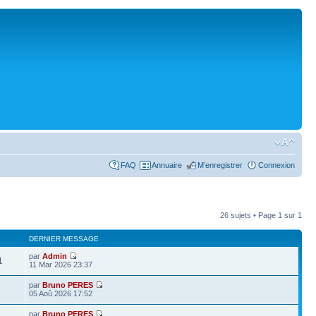
FAQ
Annuaire
M’enregistrer
Connexion
26 sujets • Page
1
sur
1
DERNIER MESSAGE
par
Admin
1
11 Mar 2026 23:37
par
Bruno PERES
05 Aoû 2026 17:52
par
Bruno PERES