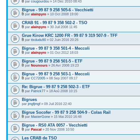
par
cougourdou
» 14 Déc 2010 08:43
Bigrue - 99 87 9 258 505-6 - Vecchietti
par
alainpyro
» 10 Oct 2008 19:00
CRAB 91 - 99 87 9 358 502-2 - TSO
par
alainpyro
» 30 Juil 2008 11:45
Grue Kirow KRC 1200 FR - 99 87 9 319 507-9 - TFF
par
ttxdudu90
» 02 Juin 2016 20:26
Bigrue - 99 87 9 358 501-4 - Meccoli
par
alainpyro
» 01 Oct 2012 18:03
Bigrue - 99 87 9 258 501-5 - ETF
par
Nounours
» 26 Avr 2008 19:23
Bigrue - 99 87 9 258 503-1 - Meccoli
par
CC72005
» 08 Sep 2007 09:17
Re: Bigrue - 99 87 9 258 502-3 - ETF
par
Patrick77
» 18 Aoû 2008 10:15
Bigrues
par
jmgfjmgf
» 09 Juil 2016 22:40
Bigrue Socofer - 99 87 9 258 504-9 - Colas Rail
par
MasterGone
» 15 Mai 2010 16:48
Bigrue - RS0 ATA 0057 - Vecchietti
par
Pascal
» 20 Nov 2006 10:50
Les CRAB de TSO