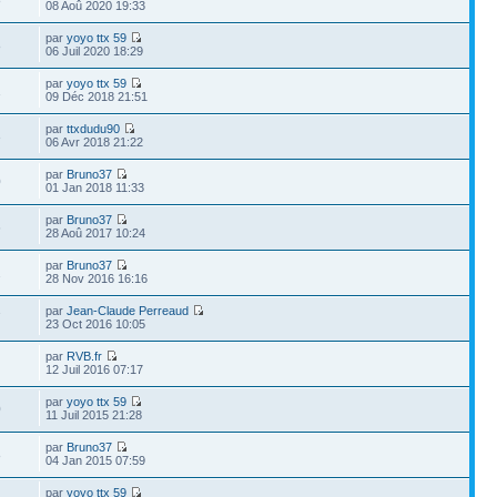
8
08 Aoû 2020 19:33
par
yoyo ttx 59
8
06 Juil 2020 18:29
par
yoyo ttx 59
1
09 Déc 2018 21:51
par
ttxdudu90
3
06 Avr 2018 21:22
par
Bruno37
0
01 Jan 2018 11:33
par
Bruno37
6
28 Aoû 2017 10:24
par
Bruno37
2
28 Nov 2016 16:16
par
Jean-Claude Perreaud
7
23 Oct 2016 10:05
par
RVB.fr
12 Juil 2016 07:17
par
yoyo ttx 59
0
11 Juil 2015 21:28
par
Bruno37
8
04 Jan 2015 07:59
par
yoyo ttx 59