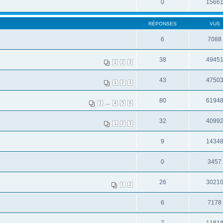
0
1566
RÉPONSES
VUS
6
7088
38
4945
1
2
3
43
4750
1
2
3
80
6194
...
1
4
5
6
32
4099
1
2
3
9
1434
0
3457
26
3021
1
2
6
7178