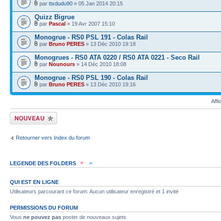
par
ttxdudu90
» 05 Jan 2014 20:15
Quizz Bigrue
par
Pascal
» 19 Avr 2007 15:10
Monogrue - RS0 PSL 191 - Colas Rail
par
Bruno PERES
» 13 Déc 2010 19:18
Monogrues - RS0 ATA 0220 / RS0 ATA 0221 - Seco Rail
par
Nounours
» 14 Déc 2010 18:08
Monogrue - RS0 PSL 190 - Colas Rail
par
Bruno PERES
» 13 Déc 2010 19:16
Affi
Écrire un nouveau
sujet
Retourner vers Index du forum
LEGENDE DES FOLDERS
Sujet lu
Sujet lu dans lequel j'ai posté
Sujet populaire lu dans lequel j'a
QUI EST EN LIGNE
Utilisateurs parcourant ce forum: Aucun utilisateur enregistré et 1 invité
Sujet populaire lu
Sujet lu fermé
Sujet lu fermé dans lequel j'ai posté
PERMISSIONS DU FORUM
Vous
ne pouvez pas
poster de nouveaux sujets
Sujet non lu
Sujet non lu dans lequel j'ai posté
Sujet populaire non lu d