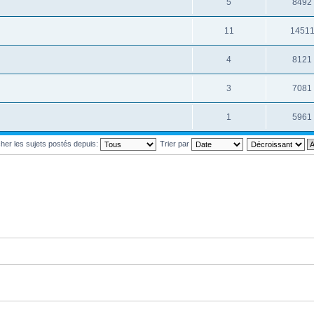
5
8492
11
1451
4
8121
3
7081
1
5961
cher les sujets postés depuis:
Trier par
i posté
ans lequel j'ai posté