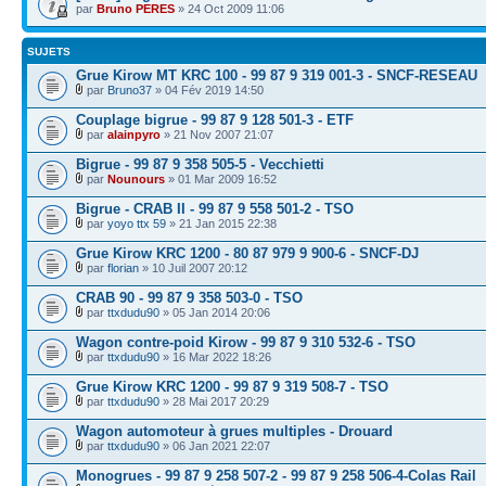
par
Bruno PERES
» 24 Oct 2009 11:06
SUJETS
Grue Kirow MT KRC 100 - 99 87 9 319 001-3 - SNCF-RESEAU
par
Bruno37
» 04 Fév 2019 14:50
Couplage bigrue - 99 87 9 128 501-3 - ETF
par
alainpyro
» 21 Nov 2007 21:07
Bigrue - 99 87 9 358 505-5 - Vecchietti
par
Nounours
» 01 Mar 2009 16:52
Bigrue - CRAB II - 99 87 9 558 501-2 - TSO
par
yoyo ttx 59
» 21 Jan 2015 22:38
Grue Kirow KRC 1200 - 80 87 979 9 900-6 - SNCF-DJ
par
florian
» 10 Juil 2007 20:12
CRAB 90 - 99 87 9 358 503-0 - TSO
par
ttxdudu90
» 05 Jan 2014 20:06
Wagon contre-poid Kirow - 99 87 9 310 532-6 - TSO
par
ttxdudu90
» 16 Mar 2022 18:26
Grue Kirow KRC 1200 - 99 87 9 319 508-7 - TSO
par
ttxdudu90
» 28 Mai 2017 20:29
Wagon automoteur à grues multiples - Drouard
par
ttxdudu90
» 06 Jan 2021 22:07
Monogrues - 99 87 9 258 507-2 - 99 87 9 258 506-4-Colas Rail