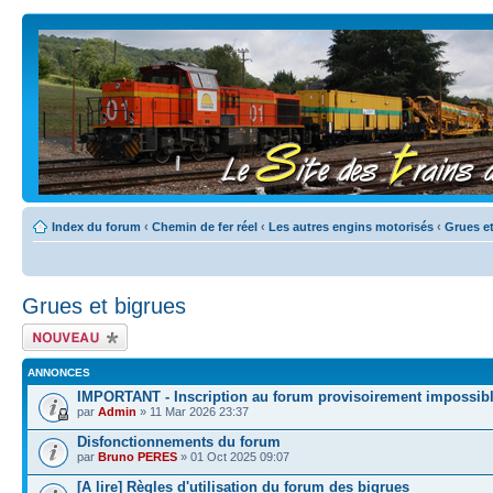
Index du forum
‹
Chemin de fer réel
‹
Les autres engins motorisés
‹
Grues et
Grues et bigrues
Écrire un nouveau
sujet
ANNONCES
IMPORTANT - Inscription au forum provisoirement impossib
par
Admin
» 11 Mar 2026 23:37
Disfonctionnements du forum
par
Bruno PERES
» 01 Oct 2025 09:07
[A lire] Règles d'utilisation du forum des bigrues