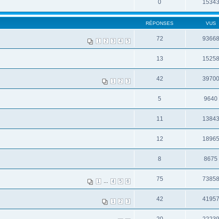
0
1534
RÉPONSES
VUS
72
9366
1
2
3
4
5
13
1525
42
3970
1
2
3
5
9640
11
1384
12
1896
8
8675
75
7385
...
1
4
5
6
42
4195
1
2
3