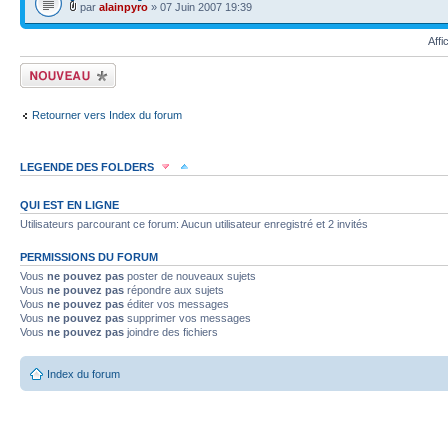
par
alainpyro
» 07 Juin 2007 19:39
Affi
Écrire un nouveau
sujet
Retourner vers Index du forum
LEGENDE DES FOLDERS
Sujet lu
Sujet lu dans lequel j'ai posté
Sujet populaire lu dans lequel j'a
QUI EST EN LIGNE
Utilisateurs parcourant ce forum: Aucun utilisateur enregistré et 2 invités
Sujet populaire lu
Sujet lu fermé
Sujet lu fermé dans lequel j'ai posté
PERMISSIONS DU FORUM
Vous
ne pouvez pas
poster de nouveaux sujets
Sujet non lu
Sujet non lu dans lequel j'ai posté
Sujet populaire non lu d
Vous
ne pouvez pas
répondre aux sujets
Vous
ne pouvez pas
éditer vos messages
Vous
ne pouvez pas
supprimer vos messages
Sujet populaire non lu
Sujet non lu fermé
Sujet non lu fermé dans lequel
Vous
ne pouvez pas
joindre des fichiers
Topic déplacé
Index du forum
Annonce lue
Annonce lue fermée
Annonce lue fermée dans laquelle j'