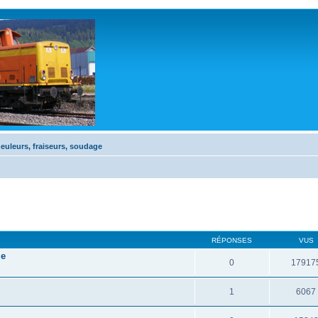
euleurs, fraiseurs, soudage
RÉPONSES
VUS
le
0
17917
1
6067