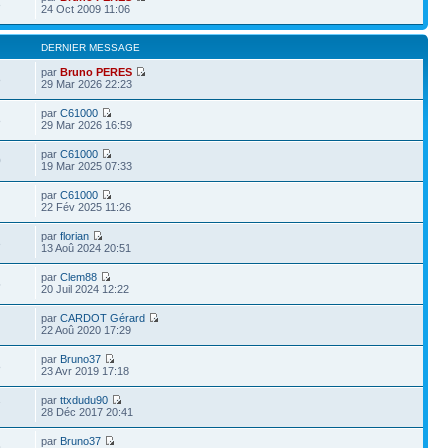
3
24 Oct 2009 11:06
DERNIER MESSAGE
par
Bruno PERES
8
29 Mar 2026 22:23
par
C61000
8
29 Mar 2026 16:59
par
C61000
0
19 Mar 2025 07:33
par
C61000
22 Fév 2025 11:26
par
florian
3
13 Aoû 2024 20:51
par
Clem88
5
20 Juil 2024 12:22
par
CARDOT Gérard
22 Aoû 2020 17:29
par
Bruno37
8
23 Avr 2019 17:18
par
ttxdudu90
7
28 Déc 2017 20:41
par
Bruno37