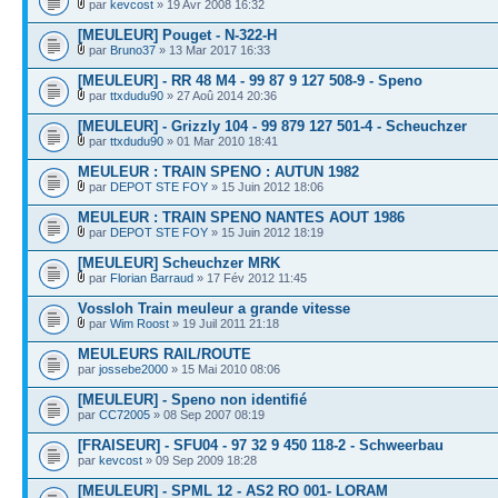
par
kevcost
» 19 Avr 2008 16:32
[MEULEUR] Pouget - N-322-H
par
Bruno37
» 13 Mar 2017 16:33
[MEULEUR] - RR 48 M4 - 99 87 9 127 508-9 - Speno
par
ttxdudu90
» 27 Aoû 2014 20:36
[MEULEUR] - Grizzly 104 - 99 879 127 501-4 - Scheuchzer
par
ttxdudu90
» 01 Mar 2010 18:41
MEULEUR : TRAIN SPENO : AUTUN 1982
par
DEPOT STE FOY
» 15 Juin 2012 18:06
MEULEUR : TRAIN SPENO NANTES AOUT 1986
par
DEPOT STE FOY
» 15 Juin 2012 18:19
[MEULEUR] Scheuchzer MRK
par
Florian Barraud
» 17 Fév 2012 11:45
Vossloh Train meuleur a grande vitesse
par
Wim Roost
» 19 Juil 2011 21:18
MEULEURS RAIL/ROUTE
par
jossebe2000
» 15 Mai 2010 08:06
[MEULEUR] - Speno non identifié
par
CC72005
» 08 Sep 2007 08:19
[FRAISEUR] - SFU04 - 97 32 9 450 118-2 - Schweerbau
par
kevcost
» 09 Sep 2009 18:28
[MEULEUR] - SPML 12 - AS2 RO 001- LORAM