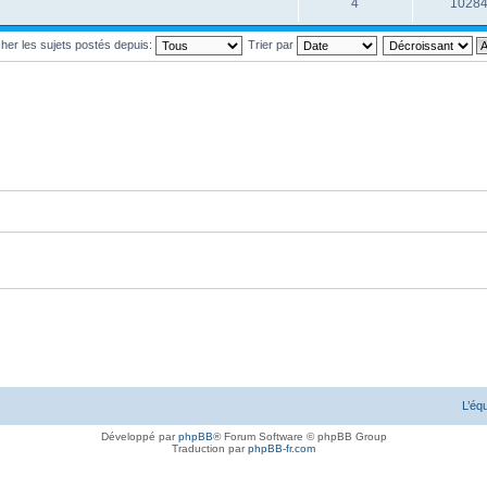
4
1028
cher les sujets postés depuis:
Trier par
i posté
ans lequel j'ai posté
 j'ai posté
L’éq
Développé par
phpBB
® Forum Software © phpBB Group
ai posté
Annonce lue dans laquelle j'ai posté
Traduction par
phpBB-fr.com