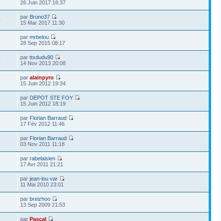
9
26 Juin 2017 16:37
par
Bruno37
0
15 Mar 2017 11:30
par
mrbelou
28 Sep 2015 08:17
par
ttxdudu90
0
14 Nov 2013 20:08
par
alainpyro
15 Juin 2012 19:34
par
DEPOT STE FOY
15 Juin 2012 18:19
par
Florian Barraud
17 Fév 2012 11:46
par
Florian Barraud
03 Nov 2011 11:18
par
rabelaisien
17 Avr 2011 21:21
par
jean-lou var
11 Mai 2010 23:01
par
breizhoo
13 Sep 2009 21:53
par
Pascal