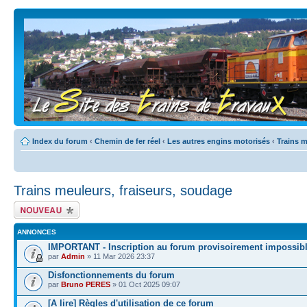
Index du forum
‹
Chemin de fer réel
‹
Les autres engins motorisés
‹
Trains m
Trains meuleurs, fraiseurs, soudage
Écrire un nouveau
sujet
ANNONCES
IMPORTANT - Inscription au forum provisoirement impossib
par
Admin
» 11 Mar 2026 23:37
Disfonctionnements du forum
par
Bruno PERES
» 01 Oct 2025 09:07
[A lire] Règles d'utilisation de ce forum