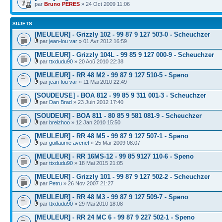
par
Bruno PERES
» 24 Oct 2009 11:06
SUJETS
[MEULEUR] - Grizzly 102 - 99 87 9 127 503-0 - Scheuchzer
par
jean-lou var
» 01 Avr 2012 16:59
[MEULEUR] - Grizzly 104L - 99 85 9 127 000-9 - Scheuchzer
par
ttxdudu90
» 20 Aoû 2010 22:38
[MEULEUR] - RR 48 M2 - 99 87 9 127 510-5 - Speno
par
jean-lou var
» 11 Mai 2010 22:49
[SOUDEUSE] - BOA 812 - 99 85 9 311 001-3 - Scheuchzer
par
Dan Brad
» 23 Juin 2012 17:40
[SOUDEUR] - BOA 811 - 80 85 9 581 081-9 - Scheuchzer
par
breizhoo
» 12 Jan 2010 15:50
[MEULEUR] - RR 48 M5 - 99 87 9 127 507-1 - Speno
par
guillaume avenet
» 25 Mar 2009 08:07
[MEULEUR] - RR 16MS-12 - 99 85 9127 110-6 - Speno
par
ttxdudu90
» 18 Mai 2015 21:05
[MEULEUR] - Grizzly 101 - 99 87 9 127 502-2 - Scheuchzer
par
Petru
» 26 Nov 2007 21:27
[MEULEUR] - RR 48 M3 - 99 87 9 127 509-7 - Speno
par
ttxdudu90
» 29 Mai 2010 18:08
[MEULEUR] - RR 24 MC 6 - 99 87 9 227 502-1 - Speno