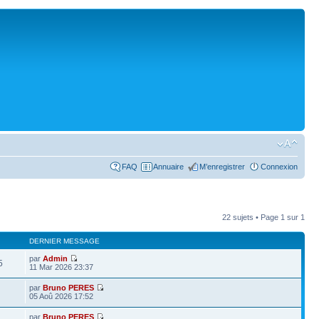
FAQ
Annuaire
M’enregistrer
Connexion
22 sujets • Page
1
sur
1
DERNIER MESSAGE
par
Admin
5
11 Mar 2026 23:37
par
Bruno PERES
05 Aoû 2026 17:52
par
Bruno PERES